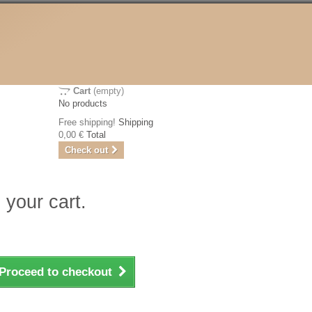
Cart
(empty)
No products
Free shipping!
Shipping
0,00 €
Total
Check out
 your cart.
Proceed to checkout