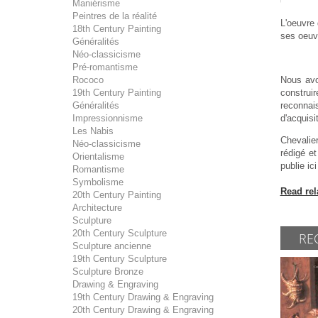
Maniérisme
Peintres de la réalité
L'oeuvre
18th Century Painting
ses oeuv
Généralités
Néo-classicisme
Pré-romantisme
Rococo
Nous avo
19th Century Painting
construir
Généralités
reconnai
Impressionnisme
d'acquisi
Les Nabis
Chevalier
Néo-classicisme
rédigé et
Orientalisme
publie ic
Romantisme
Symbolisme
Read rel
20th Century Painting
Architecture
Sculpture
20th Century Sculpture
RE
Sculpture ancienne
19th Century Sculpture
Sculpture Bronze
Drawing & Engraving
19th Century Drawing & Engraving
20th Century Drawing & Engraving