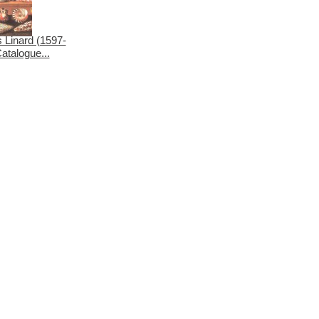
 Linard (1597-
atalogue...