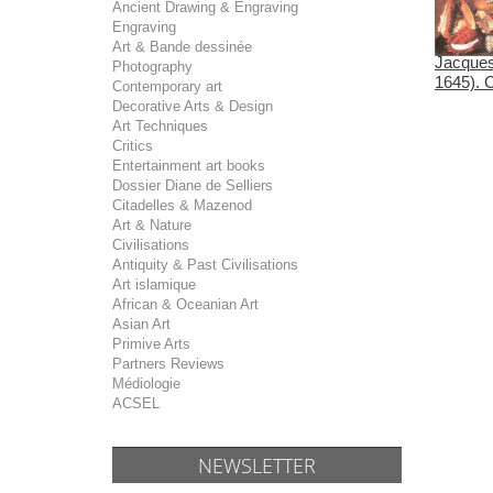
Ancient Drawing & Engraving
Engraving
Art & Bande dessinée
Jacques
Photography
1645). C
Contemporary art
Decorative Arts & Design
Art Techniques
Critics
Entertainment art books
Dossier Diane de Selliers
Citadelles & Mazenod
Art & Nature
Civilisations
Antiquity & Past Civilisations
Art islamique
African & Oceanian Art
Asian Art
Primive Arts
Partners Reviews
Médiologie
ACSEL
NEWSLETTER