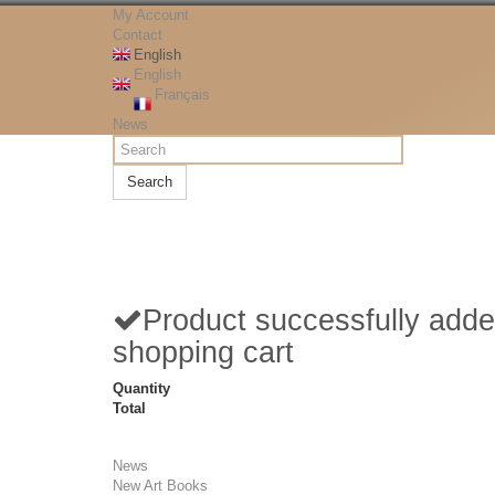
My Account
Contact
English
English
Français
News
Search
Product successfully adde
shopping cart
Quantity
Total
News
New Art Books