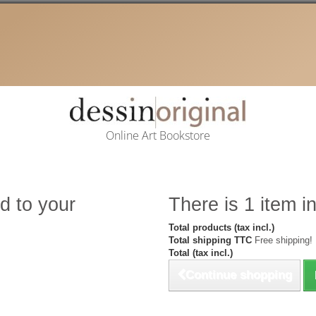
Online Art Bookstore
d to your
There is 1 item in
Total products (tax incl.)
Total shipping TTC
Free shipping!
Total (tax incl.)
Continue shopping