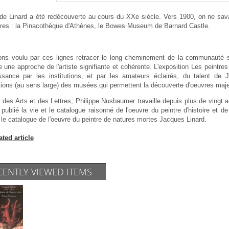
 de Linard a été redécouverte au cours du XXe siècle. Vers 1900, on ne sava
res : la Pinacothèque d'Athènes, le Bowes Museum de Barnard Castle.
ns voulu par ces lignes retracer le long cheminement de la communauté sci
e une approche de l'artiste signifiante et cohérente. L'exposition
Les peintres 
ssance par les institutions, et par les amateurs éclairés, du talent de 
tions (au sens large) des musées qui permettent la découverte d'oeuvres majeu
 des Arts et des Lettres, Philippe Nusbaumer travaille depuis plus de vingt a
 publié la vie et le catalogue raisonné de l'oeuvre du peintre d'histoire et 
i le catalogue de l'oeuvre du peintre de natures mortes Jacques Linard.
ated article
CENTLY VIEWED ITEMS