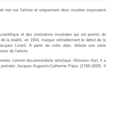
it rien sur l'artiste et uniquement deux musées exposaient
entifique et des institutions muséales qui ont permis de
de la réalité
, en 1934, marque véritablement le début de la
Jacques Linard. A partir de cette date, débute une série
res de l'artiste.
nnées comme documentaliste artistique. Historien d'art, il a
de portraits Jacques-Augustin-Catherine Pajou (1766-1828). Il