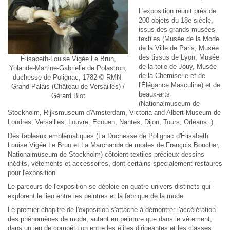
L'exposition réunit près de
200 objets du 18e siècle,
issus des grands musées
textiles (Musée de la Mode
de la Ville de Paris, Musée
des tissus de Lyon, Musée
Élisabeth-Louise Vigée Le Brun,
de la toile de Jouy, Musée
Yolande-Martine-Gabrielle de Polastron,
de la Chemiserie et de
duchesse de Polignac, 1782 © RMN-
l'Élégance Masculine) et de
Grand Palais (Château de Versailles) /
beaux-arts
Gérard Blot
(Nationalmuseum de
Stockholm, Rijksmuseum d'Amsterdam, Victoria and Albert Museum de
Londres, Versailles, Louvre, Ecouen, Nantes, Dijon, Tours, Orléans..).
Des tableaux emblématiques (La Duchesse de Polignac d'Élisabeth
Louise Vigée Le Brun et La Marchande de modes de François Boucher,
Nationalmuseum de Stockholm) côtoient textiles précieux dessins
inédits, vêtements et accessoires, dont certains spécialement restaurés
pour l'exposition.
Le parcours de l'exposition se déploie en quatre univers distincts qui
explorent le lien entre les peintres et la fabrique de la mode.
Le premier chapitre de l'exposition s'attache à démontrer l'accélération
des phénomènes de mode, autant en peinture que dans le vêtement,
dans un jeu de compétition entre les élites dirigeantes et les classes