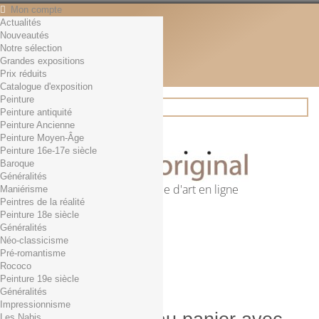
Mon compte
Actualités
Contact
Nouveautés
Français
Notre sélection
English
Grandes expositions
Français
Prix réduits
Actualités
Catalogue d'exposition
Peinture
Peinture antiquité
Peinture Ancienne
Rechercher
Peinture Moyen-Âge
Peinture 16e-17e siècle
Baroque
Généralités
Première librairie d'art en ligne
Maniérisme
Peintres de la réalité
Panier
(vide)
Peinture 18e siècle
Aucun produit
Généralités
Néo-classicisme
0,01€ dès 29€ d'achat
Livraison
Pré-romantisme
0,00 €
Total
Rococo
Commander
Peinture 19e siècle
Généralités
Impressionnisme
Les Nabis