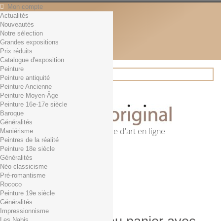
Mon compte
Actualités
Contact
Nouveautés
Français
Notre sélection
English
Grandes expositions
Français
Prix réduits
Actualités
Catalogue d'exposition
Peinture
Peinture antiquité
Peinture Ancienne
Rechercher
Peinture Moyen-Âge
Peinture 16e-17e siècle
Baroque
Généralités
Première librairie d'art en ligne
Maniérisme
Peintres de la réalité
Panier
(vide)
Peinture 18e siècle
Aucun produit
Généralités
Néo-classicisme
0,01€ dès 29€ d'achat
Livraison
Pré-romantisme
0,00 €
Total
Rococo
Commander
Peinture 19e siècle
Généralités
Impressionnisme
Les Nabis