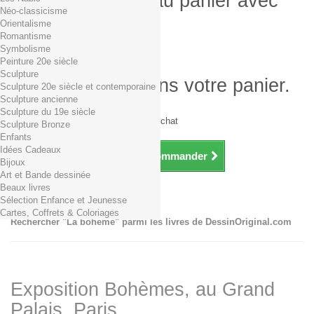
Produit ajouté au panier avec
Néo-classicisme
succès
Orientalisme
Romantisme
Quantité
Symbolisme
Total
Peinture 20e siècle
Sculpture
Il y a 1 produit dans votre panier.
Sculpture 20e siècle et contemporaine
Sculpture ancienne
Total produits TTC
Sculpture du 19e siècle
Frais de port TTC
0,01€ dès 29€ d'achat
Sculpture Bronze
Total TTC
Enfants
Idées Cadeaux
Continuer mes achats
Commander
Bijoux
Art et Bande dessinée
Beaux livres
La bohème
Sélection Enfance et Jeunesse
Cartes, Coffrets & Coloriages
Rechercher "La bohème" parmi les livres de DessinOriginal.com
Exposition Bohèmes, au Grand
Palais, Paris