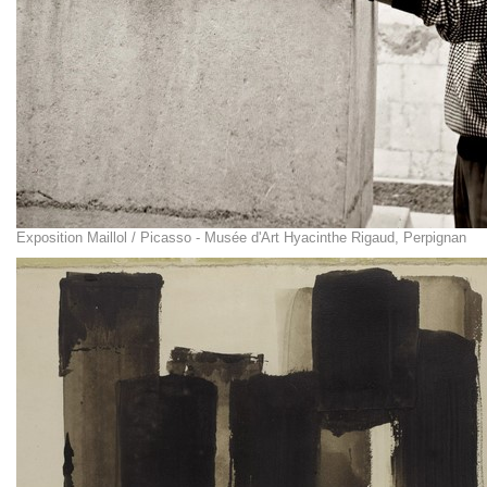
Exposition Maillol / Picasso - Musée d'Art Hyacinthe Rigaud, Perpignan