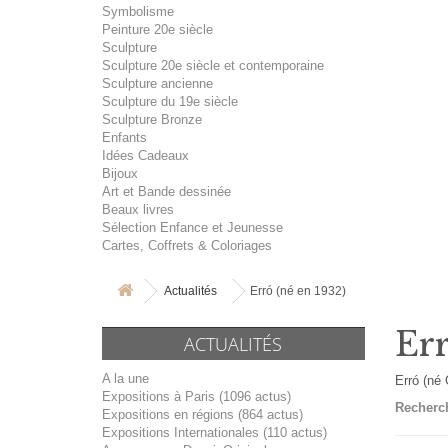
Symbolisme
Peinture 20e siècle
Sculpture
Sculpture 20e siècle et contemporaine
Sculpture ancienne
Sculpture du 19e siècle
Sculpture Bronze
Enfants
Idées Cadeaux
Bijoux
Art et Bande dessinée
Beaux livres
Sélection Enfance et Jeunesse
Cartes, Coffrets & Coloriages
Actualités
Erró (né en 1932)
Err
ACTUALITÉS
A la une
Erró (né
Expositions à Paris (1096 actus)
Recherch
Expositions en régions (864 actus)
Expositions Internationales (110 actus)