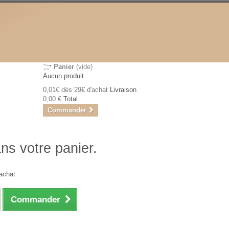
Panier
(vide)
Aucun produit
0,01€ dès 29€ d'achat
Livraison
0,00 €
Total
Commander
ans votre panier.
achat
Commander