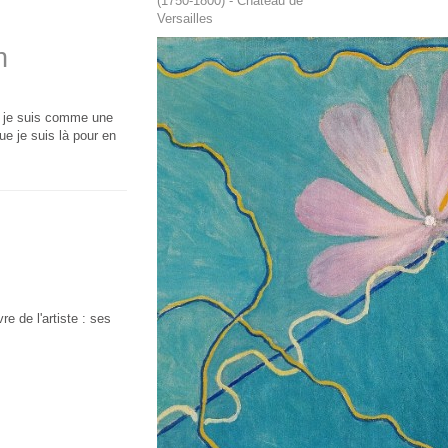
(1750-1800) - Château de
Versailles
n
ue je suis comme une
ue je suis là pour en
e de l'artiste : ses