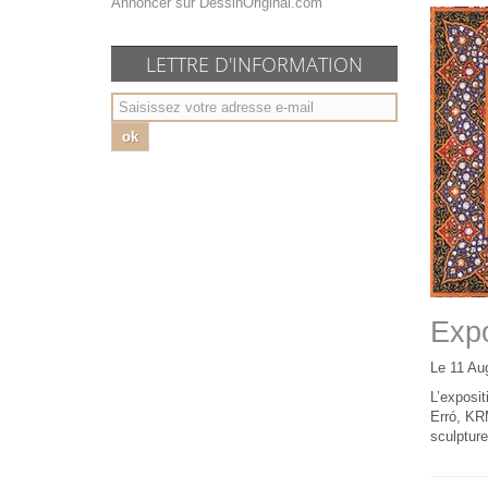
Annoncer sur DessinOriginal.com
LETTRE D'INFORMATION
ok
Expo
Le 11 Au
L’exposit
Erró, KR
sculpture