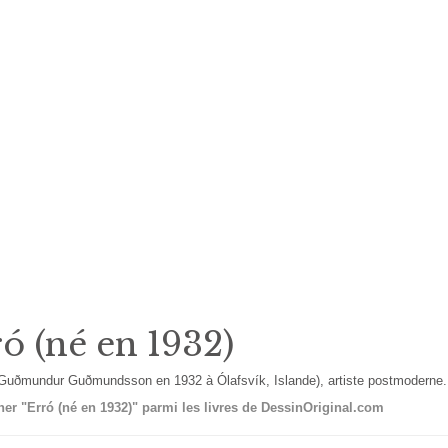
ó (né en 1932)
 Guðmundur Guðmundsson en 1932 à Ólafsvík, Islande), artiste postmoderne.
er "Erró (né en 1932)" parmi les livres de DessinOriginal.com