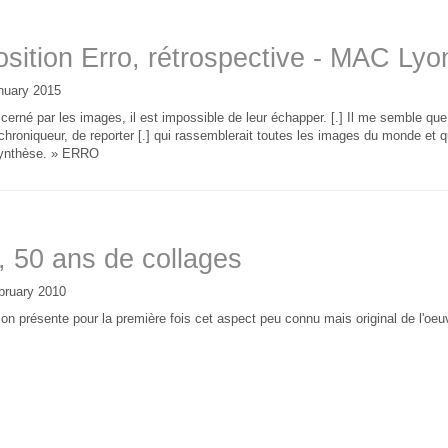
sition Erro, rétrospective - MAC Lyo
nuary 2015
cerné par les images, il est impossible de leur échapper. [.] Il me semble q
chroniqueur, de reporter [.] qui rassemblerait toutes les images du monde et q
 synthèse. » ERRO
, 50 ans de collages
bruary 2010
ion présente pour la première fois cet aspect peu connu mais original de l'oeuvr