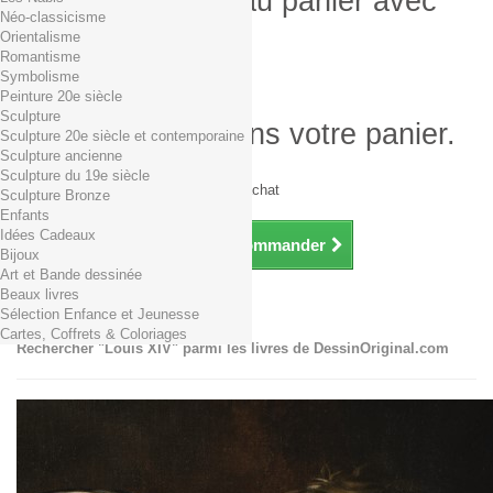
Produit ajouté au panier avec
Néo-classicisme
succès
Orientalisme
Romantisme
Quantité
Symbolisme
Total
Peinture 20e siècle
Sculpture
Il y a 1 produit dans votre panier.
Sculpture 20e siècle et contemporaine
Sculpture ancienne
Total produits TTC
Sculpture du 19e siècle
Frais de port TTC
0,01€ dès 29€ d'achat
Sculpture Bronze
Total TTC
Enfants
Idées Cadeaux
Continuer mes achats
Commander
Bijoux
Art et Bande dessinée
Beaux livres
Louis XIV
Sélection Enfance et Jeunesse
Cartes, Coffrets & Coloriages
Rechercher "Louis XIV" parmi les livres de DessinOriginal.com