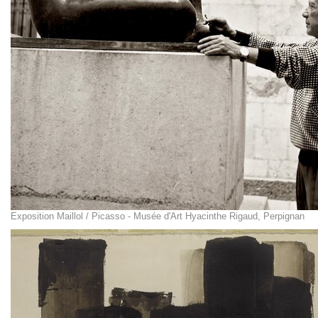
Exposition Maillol / Picasso - Musée d'Art Hyacinthe Rigaud, Perpignan