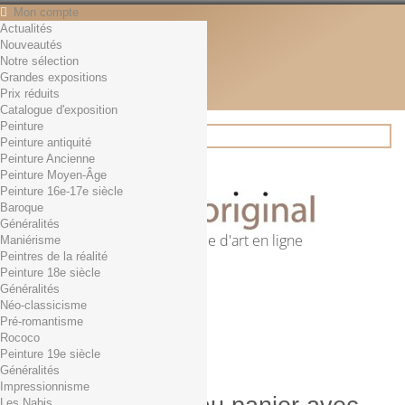
Mon compte
Actualités
Contact
Nouveautés
Français
Notre sélection
English
Grandes expositions
Français
Prix réduits
Actualités
Catalogue d'exposition
Peinture
Peinture antiquité
Peinture Ancienne
Rechercher
Peinture Moyen-Âge
Peinture 16e-17e siècle
Baroque
Généralités
Première librairie d'art en ligne
Maniérisme
Peintres de la réalité
Panier
(vide)
Peinture 18e siècle
Aucun produit
Généralités
Néo-classicisme
0,01€ dès 29€ d'achat
Livraison
Pré-romantisme
0,00 €
Total
Rococo
Commander
Peinture 19e siècle
Généralités
Impressionnisme
Les Nabis