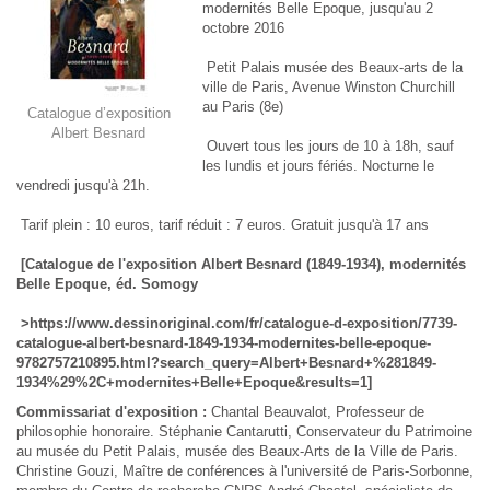
modernités Belle Epoque, jusqu'au 2
octobre 2016
Petit Palais musée des Beaux-arts de la
ville de Paris, Avenue Winston Churchill
au Paris (8e)
Catalogue d’exposition
Albert Besnard
Ouvert tous les jours de 10 à 18h, sauf
les lundis et jours fériés. Nocturne le
vendredi jusqu'à 21h.
Tarif plein : 10 euros, tarif réduit : 7 euros. Gratuit jusqu'à 17 ans
[Catalogue de l'exposition Albert Besnard (1849-1934), modernités
Belle Epoque, éd. Somogy
>https://www.dessinoriginal.com/fr/catalogue-d-exposition/7739-
catalogue-albert-besnard-1849-1934-modernites-belle-epoque-
9782757210895.html?search_query=Albert+Besnard+%281849-
1934%29%2C+modernites+Belle+Epoque&results=1]
Commissariat d'exposition :
Chantal Beauvalot, Professeur de
philosophie honoraire. Stéphanie Cantarutti, Conservateur du Patrimoine
au musée du Petit Palais, musée des Beaux-Arts de la Ville de Paris.
Christine Gouzi, Maître de conférences à l'université de Paris-Sorbonne,