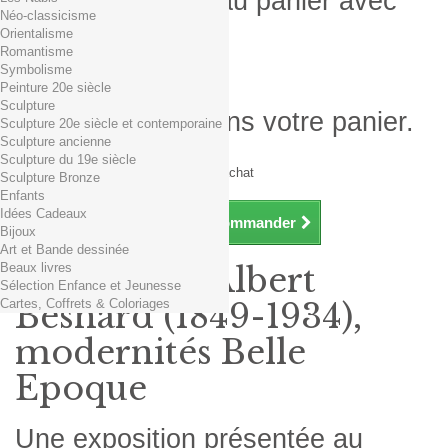
Produit ajouté au panier avec
Néo-classicisme
succès
Orientalisme
Romantisme
Quantité
Symbolisme
Total
Peinture 20e siècle
Sculpture
Il y a 1 produit dans votre panier.
Sculpture 20e siècle et contemporaine
Sculpture ancienne
Total produits TTC
Sculpture du 19e siècle
Frais de port TTC
0,01€ dès 29€ d'achat
Sculpture Bronze
Total TTC
Enfants
Idées Cadeaux
Continuer mes achats
Commander
Bijoux
Art et Bande dessinée
Beaux livres
Exposition Albert
Sélection Enfance et Jeunesse
Cartes, Coffrets & Coloriages
Besnard (1849-1934),
modernités Belle
Epoque
Une exposition présentée au