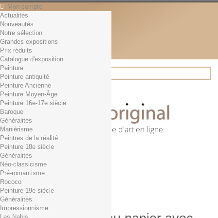
Mon compte
Actualités
Contact
Nouveautés
Français
Notre sélection
English
Grandes expositions
Français
Prix réduits
Actualités
Catalogue d'exposition
Peinture
Peinture antiquité
Peinture Ancienne
Rechercher
Peinture Moyen-Âge
Peinture 16e-17e siècle
Baroque
Généralités
Première librairie d'art en ligne
Maniérisme
Peintres de la réalité
Panier
(vide)
Peinture 18e siècle
Aucun produit
Généralités
Néo-classicisme
0,01€ dès 29€ d'achat
Livraison
Pré-romantisme
0,00 €
Total
Rococo
Commander
Peinture 19e siècle
Généralités
Impressionnisme
Les Nabis