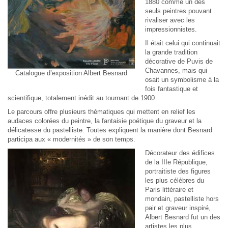
1880 comme un des
seuls peintres pouvant
rivaliser avec les
impressionnistes.
Il était celui qui continuait
la grande tradition
décorative de Puvis de
Chavannes, mais qui
Catalogue d’exposition Albert Besnard
osait un symbolisme à la
fois fantastique et
scientifique, totalement inédit au tournant de 1900.
Le parcours offre plusieurs thématiques qui mettent en relief les
audaces colorées du peintre, la fantaisie poétique du graveur et la
délicatesse du pastelliste. Toutes expliquent la manière dont Besnard
participa aux « modernités » de son temps.
Décorateur des édifices
de la IIIe République,
portraitiste des figures
les plus célèbres du
Paris littéraire et
mondain, pastelliste hors
pair et graveur inspiré,
Albert Besnard fut un des
artistes les plus