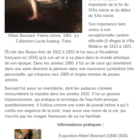
importants de la fin du
XIXe siècle et du début
du XXe siècle.
Son importance tient
moins à son
exceptionnelle carrière
Albert Besnard. Féérie intime, 1901. (c)
officielle (il dirigea la Villa
Collection Lucile Audouy, Paris
Médicis de 1913 à 1921,
l'École des Beaux-Arts de 1922 à 1932 et fut reçu à l'Académie
française en 1924) qu'à son art et à sa place dans le monde artistique
de son époque. Dans les années 1880, il fut un de ceux qui orientèrent
dans une autre direction la peinture dans une mouvance symboliste très
personnelle, qui s'imposa vers 1900 et inspira nombre de jeunes
artistes.
Besnard fut aussi un orientaliste, dont les audaces colorées
renouvelèrent la manière dans les années 1910. Il fut un graveur
impressionnant, qui pratiqua la technique de l'eau-forte presque
quotidiennement. Il l'utilisa comme une sorte de journal intime à qui il
confia son angoisse de la mort, mais aussi une vision de la vie, qui
n'exclut pas les images heureuses de sa vie familiale.
Informations pratiques :
Exposition Albert Besnard (1849-1934),