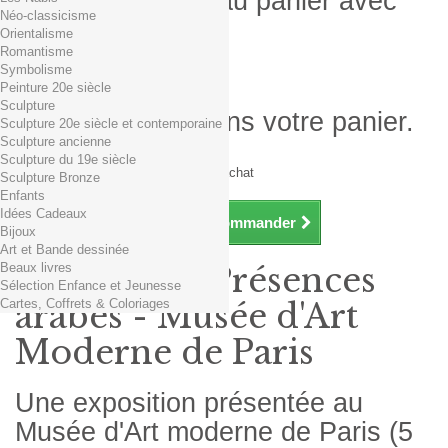
Produit ajouté au panier avec
Néo-classicisme
succès
Orientalisme
Romantisme
Quantité
Symbolisme
Total
Peinture 20e siècle
Sculpture
Il y a 1 produit dans votre panier.
Sculpture 20e siècle et contemporaine
Sculpture ancienne
Total produits TTC
Sculpture du 19e siècle
Frais de port TTC
0,01€ dès 29€ d'achat
Sculpture Bronze
Total TTC
Enfants
Idées Cadeaux
Continuer mes achats
Commander
Bijoux
Art et Bande dessinée
Beaux livres
Exposition Présences
Sélection Enfance et Jeunesse
Cartes, Coffrets & Coloriages
arabes - Musée d'Art
Moderne de Paris
Une exposition présentée au
Musée d'Art moderne de Paris (5