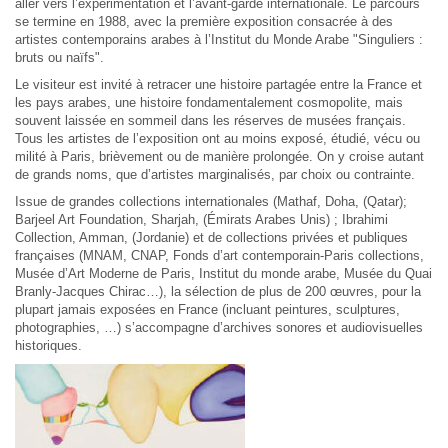
aller vers l’expérimentation et l’avant-garde internationale. Le parcours
se termine en 1988, avec la première exposition consacrée à des
artistes contemporains arabes à l’Institut du Monde Arabe "Singuliers :
bruts ou naïfs".
Le visiteur est invité à retracer une histoire partagée entre la France et
les pays arabes, une histoire fondamentalement cosmopolite, mais
souvent laissée en sommeil dans les réserves de musées français.
Tous les artistes de l’exposition ont au moins exposé, étudié, vécu ou
milité à Paris, brièvement ou de manière prolongée. On y croise autant
de grands noms, que d’artistes marginalisés, par choix ou contrainte.
Issue de grandes collections internationales (Mathaf, Doha, (Qatar);
Barjeel Art Foundation, Sharjah, (Émirats Arabes Unis) ; Ibrahimi
Collection, Amman, (Jordanie) et de collections privées et publiques
françaises (MNAM, CNAP, Fonds d’art contemporain-Paris collections,
Musée d’Art Moderne de Paris, Institut du monde arabe, Musée du Quai
Branly-Jacques Chirac…), la sélection de plus de 200 œuvres, pour la
plupart jamais exposées en France (incluant peintures, sculptures,
photographies, …) s’accompagne d’archives sonores et audiovisuelles
historiques.