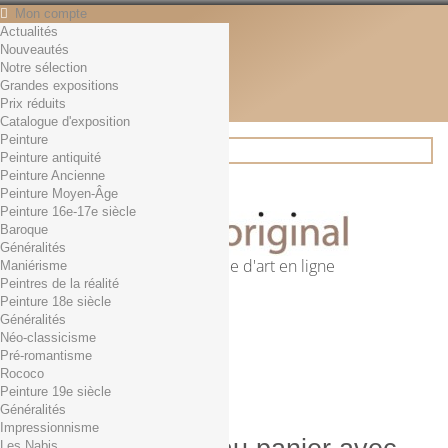
Mon compte
Actualités
Contact
Nouveautés
Français
Notre sélection
English
Grandes expositions
Français
Prix réduits
Actualités
Catalogue d'exposition
Peinture
Peinture antiquité
Peinture Ancienne
Rechercher
Peinture Moyen-Âge
Peinture 16e-17e siècle
Baroque
Généralités
Première librairie d'art en ligne
Maniérisme
Peintres de la réalité
Panier
(vide)
Peinture 18e siècle
Aucun produit
Généralités
Néo-classicisme
0,01€ dès 29€ d'achat
Livraison
Pré-romantisme
0,00 €
Total
Rococo
Commander
Peinture 19e siècle
Généralités
Impressionnisme
Les Nabis