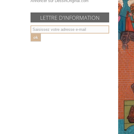
Annoncer sur DessinOriginal.com
LETTRE D'INFORMATION
ok