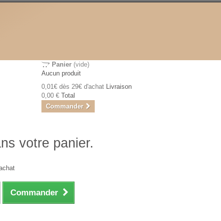
Panier
(vide)
Aucun produit
0,01€ dès 29€ d'achat
Livraison
0,00 €
Total
Commander
ans votre panier.
achat
Commander