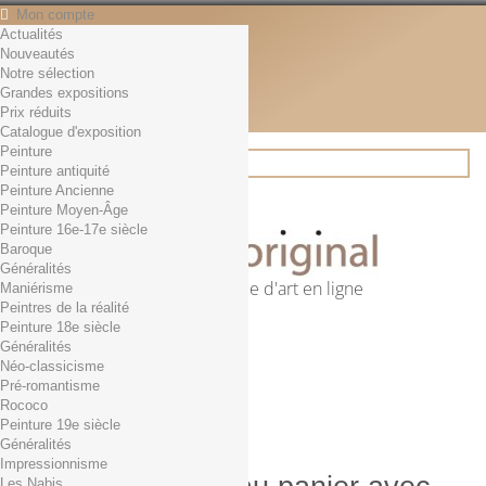
Mon compte
Actualités
Contact
Nouveautés
Français
Notre sélection
English
Grandes expositions
Français
Prix réduits
Actualités
Catalogue d'exposition
Peinture
Peinture antiquité
Peinture Ancienne
Rechercher
Peinture Moyen-Âge
Peinture 16e-17e siècle
Baroque
Généralités
Première librairie d'art en ligne
Maniérisme
Peintres de la réalité
Panier
(vide)
Peinture 18e siècle
Aucun produit
Généralités
Néo-classicisme
0,01€ dès 29€ d'achat
Livraison
Pré-romantisme
0,00 €
Total
Rococo
Commander
Peinture 19e siècle
Généralités
Impressionnisme
Les Nabis