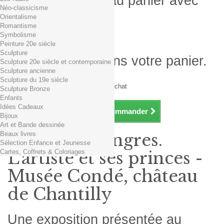
Produit ajouté au panier avec
Néo-classicisme
succès
Orientalisme
Romantisme
Quantité
Symbolisme
Total
Peinture 20e siècle
Sculpture
Il y a 1 produit dans votre panier.
Sculpture 20e siècle et contemporaine
Sculpture ancienne
Total produits TTC
Sculpture du 19e siècle
Frais de port TTC
0,01€ dès 29€ d'achat
Sculpture Bronze
Total TTC
Enfants
Idées Cadeaux
Continuer mes achats
Commander
Bijoux
Art et Bande dessinée
Beaux livres
Exposition Ingres.
Sélection Enfance et Jeunesse
Cartes, Coffrets & Coloriages
L'artiste et ses princes -
Musée Condé, château
de Chantilly
Une exposition présentée au