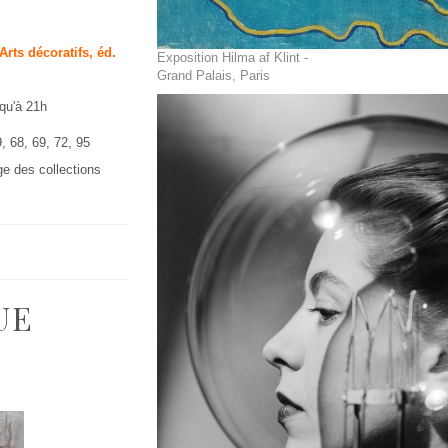
rts décoratifs, éd.
Exposition Hilma af Klint -
Grand Palais, Paris
qu'à 21h
, 68, 69, 72, 95
ge des collections
UE