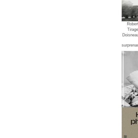
Robert
Tirag
Doisnea
surprena