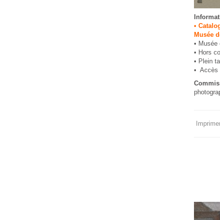
Informat
• Catalo
Musée de
• Musée d
• Hors co
• Plein ta
• Accès M
Commissa
photogra
Imprimer 