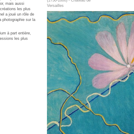
(1750-1800) - Château de
or, mais aussi
Versailles
créations les plus
el a joué un rôle de
a photographie sur la
ium à part entière,
essions les plus