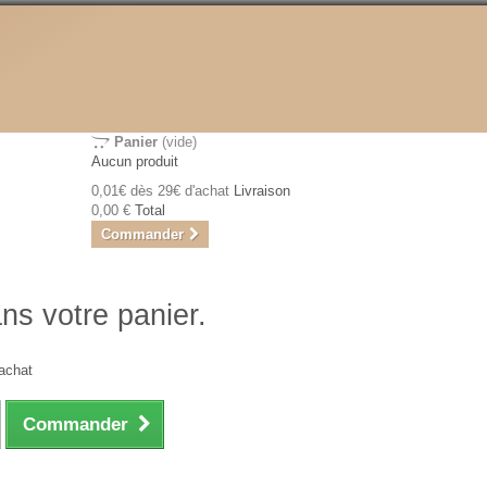
Panier
(vide)
Aucun produit
0,01€ dès 29€ d'achat
Livraison
0,00 €
Total
Commander
ans votre panier.
achat
Commander