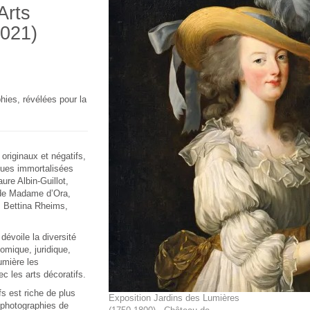
Arts
2021)
hies, révélées pour la
 originaux et négatifs,
iques immortalisées
re Albin-Guillot,
 de Madame d’Ora,
 Bettina Rheims,
dévoile la diversité
omique, juridique,
umière les
c les arts décoratifs.
s est riche de plus
Exposition Jardins des Lumières
 photographies de