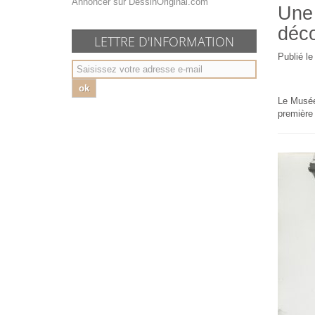
Annoncer sur DessinOriginal.com
Une 
déco
LETTRE D'INFORMATION
Publié le
ok
Le Musée 
première 