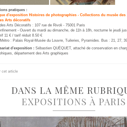
ions pratiques :
gue d'exposition Histoires de photographies - Collections du musée des A
s Arts décoratifs
es Arts Décoratifs : 107 rue de Rivoli - 75001 Paris
nfinement - Ouvert du mardi au dimanche, de 11h à 18h, nocturne le jeudi jus
rif 11 € / tarif réduit 8.50 €
étro : Palais Royal-Musée du Louvre, Tuileries, Pyramides. Bus : 21, 27, 39
riat d'exposition :
Sébastien
QU
É
QUET
, attaché de conservation en char
phiques, département des Arts graphiques
cet article
DANS LA MÊME RUBRIQ
EXPOSITIONS À PARIS