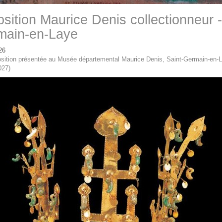
sition Maurice Denis collectionneur -
main-en-Laye
26
sition présentée au Musée départemental Maurice Denis, Saint-Germain-en-L
027)