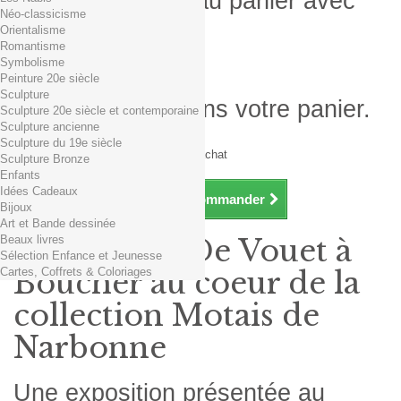
Produit ajouté au panier avec
Néo-classicisme
succès
Orientalisme
Romantisme
Quantité
Symbolisme
Total
Peinture 20e siècle
Sculpture
Il y a 1 produit dans votre panier.
Sculpture 20e siècle et contemporaine
Sculpture ancienne
Total produits TTC
Sculpture du 19e siècle
Frais de port TTC
0,01€ dès 29€ d'achat
Sculpture Bronze
Total TTC
Enfants
Idées Cadeaux
Continuer mes achats
Commander
Bijoux
Art et Bande dessinée
Beaux livres
Exposition De Vouet à
Sélection Enfance et Jeunesse
Cartes, Coffrets & Coloriages
Boucher au coeur de la
collection Motais de
Narbonne
Une exposition présentée au