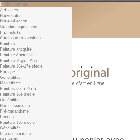
Mon compte
Actualités
Contact
Nouveautés
Français
Notre sélection
English
Grandes expositions
Français
Prix réduits
Actualités
Catalogue d'exposition
Peinture
Peinture antiquité
Peinture Ancienne
Rechercher
Peinture Moyen-Âge
Peinture 16e-17e siècle
Baroque
Généralités
Première librairie d'art en ligne
Maniérisme
Peintres de la réalité
Panier
(vide)
Peinture 18e siècle
Aucun produit
Généralités
Néo-classicisme
0,01€ dès 29€ d'achat
Livraison
Pré-romantisme
0,00 €
Total
Rococo
Commander
Peinture 19e siècle
Généralités
Impressionnisme
Les Nabis