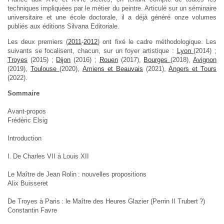
techniques impliquées par le métier du peintre. Articulé sur un séminaire
universitaire et une école doctorale, il a déjà généré onze volumes
publiés aux éditions Silvana Editoriale.
Les deux premiers (
2011
-
2012
) ont fixé le cadre méthodologique. Les
suivants se focalisent, chacun, sur un foyer artistique :
Lyon
(2014) ;
Troyes
(2015) ;
Dijon
(2016) ;
Rouen
(2017),
Bourges
(2018),
Avignon
(2019),
Toulouse
(2020),
Amiens et Beauvais
(2021),
Angers et Tours
(2022).
Sommaire
Avant-propos
Frédéric Elsig
Introduction
I. De Charles VII à Louis XII
Le Maître de Jean Rolin : nouvelles propositions
Alix Buisseret
De Troyes à Paris : le Maître des Heures Glazier (Perrin II Trubert ?)
Constantin Favre