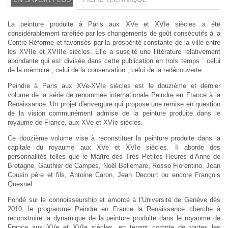
La peinture produite à Paris aux XVe et XVIe siècles a été
considérablement raréfiée par les changements de goût consécutifs à la
Contre-Réforme et favorisés par la prospérité constante de la ville entre
les XVIIe et XVIIIe siècles. Elle a suscité une littérature relativement
abondante qui est divisée dans cette publication en trois temps : celui
de la mémoire ; celui de la conservation ; celui de la redécouverte.
Peindre à Paris aux XVe-XVIe siècles est le douzième et dernier
volume de la série de renommée internationale Peindre en France à la
Renaissance. Un projet d'envergure qui propose une remise en question
de la vision communément admise de la peinture produite dans le
royaume de France, aux XVe et XVIe siècles.
Ce douzième volume vise à reconstituer la peinture produite dans la
capitale du royaume aux XVe et XVIe siècles. Il aborde des
personnalités telles que le Maître des Très Petites Heures d’Anne de
Bretagne, Gauthier de Campes, Noël Bellemare, Rosso Fiorentino, Jean
Cousin père et fils, Antoine Caron, Jean Decourt ou encore François
Quesnel.
Fondé sur le connoisseurship et amorcé à l’Université de Genève dès
2010, le programme Peindre en France la Renaissance cherche à
reconstruire la dynamique de la peinture produite dans le royaume de
France aux XVe et XVIe siècles, en tenant compte de toutes les