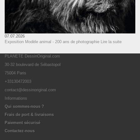
07.07.2026
Exposition Modèle animal - 200 ans de photographie
Lire la suite
PLANETE DessinOriginal.com
30-32 boulevard de Sébastopol
75004 Paris
+33130472003
contact@dessinoriginal.com
Informations
Qui sommes-nous ?
Frais de port & livraisons
Paiement sécurisé
Contactez-nous