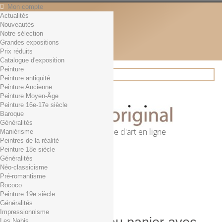
Mon compte
Actualités
Contact
Nouveautés
Français
Notre sélection
English
Grandes expositions
Français
Prix réduits
Actualités
Catalogue d'exposition
Peinture
Peinture antiquité
Peinture Ancienne
Rechercher
Peinture Moyen-Âge
Peinture 16e-17e siècle
Baroque
Généralités
Première librairie d'art en ligne
Maniérisme
Peintres de la réalité
Panier
(vide)
Peinture 18e siècle
Aucun produit
Généralités
Néo-classicisme
0,01€ dès 29€ d'achat
Livraison
Pré-romantisme
0,00 €
Total
Rococo
Commander
Peinture 19e siècle
Généralités
Impressionnisme
Les Nabis