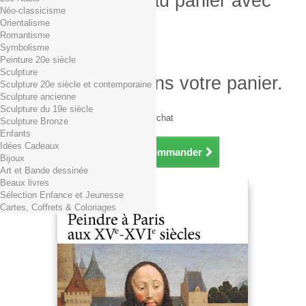
Produit ajouté au panier avec
Néo-classicisme
succès
Orientalisme
Romantisme
Quantité
Symbolisme
Total
Peinture 20e siècle
Sculpture
Il y a 1 produit dans votre panier.
Sculpture 20e siècle et contemporaine
Sculpture ancienne
Total produits TTC
Sculpture du 19e siècle
Frais de port TTC
0,01€ dès 29€ d'achat
Sculpture Bronze
Total TTC
Enfants
Idées Cadeaux
Continuer mes achats
Commander
Bijoux
Art et Bande dessinée
Beaux livres
Sélection Enfance et Jeunesse
Cartes, Coffrets & Coloriages