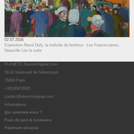
02.07.2026
Exposition Raoul Dufy, la mélodie du bonheur - Les Franciscaines,
Deauville
Lire la suite
PLANETE DessinOriginal.com
30-32 boulevard de Sébastopol
75004 Paris
+33130472003
contact@dessinoriginal.com
Informations
Qui sommes-nous ?
Frais de port & livraisons
Paiement sécurisé