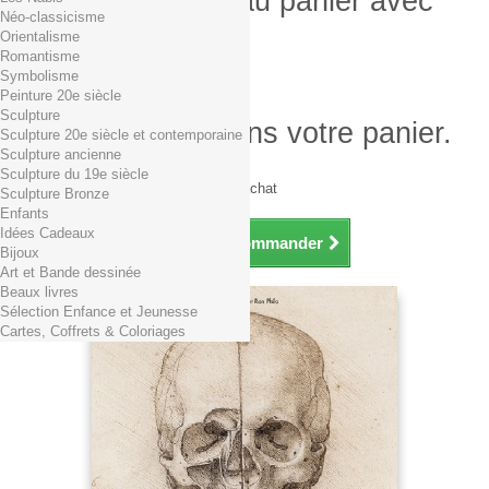
Produit ajouté au panier avec
Néo-classicisme
succès
Orientalisme
Romantisme
Quantité
Symbolisme
Total
Peinture 20e siècle
Sculpture
Il y a 1 produit dans votre panier.
Sculpture 20e siècle et contemporaine
Sculpture ancienne
Total produits TTC
Sculpture du 19e siècle
Frais de port TTC
0,01€ dès 29€ d'achat
Sculpture Bronze
Total TTC
Enfants
Idées Cadeaux
Continuer mes achats
Commander
Bijoux
Art et Bande dessinée
Beaux livres
Sélection Enfance et Jeunesse
Cartes, Coffrets & Coloriages