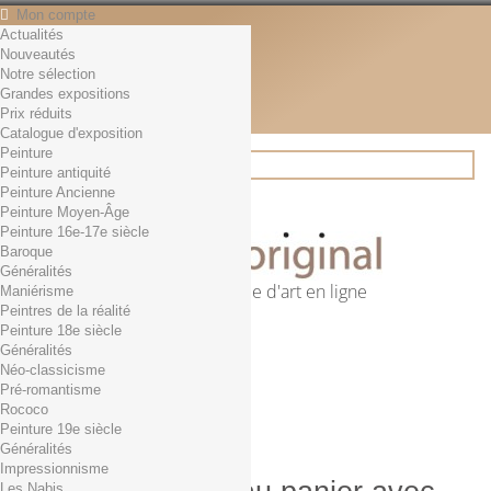
Mon compte
Actualités
Contact
Nouveautés
Français
Notre sélection
English
Grandes expositions
Français
Prix réduits
Actualités
Catalogue d'exposition
Peinture
Peinture antiquité
Peinture Ancienne
Rechercher
Peinture Moyen-Âge
Peinture 16e-17e siècle
Baroque
Généralités
Première librairie d'art en ligne
Maniérisme
Peintres de la réalité
Panier
(vide)
Peinture 18e siècle
Aucun produit
Généralités
Néo-classicisme
0,01€ dès 29€ d'achat
Livraison
Pré-romantisme
0,00 €
Total
Rococo
Commander
Peinture 19e siècle
Généralités
Impressionnisme
Les Nabis