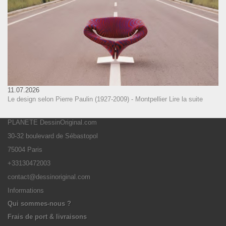
11.07.2026
Le design selon Pierre Paulin (1927-2009) - Montpellier
Lire la suite
PLANETE DessinOriginal.com
30-32 boulevard de Sébastopol
75004 Paris
+33130472003
contact@dessinoriginal.com
Informations
Qui sommes-nous ?
Frais de port & livraisons