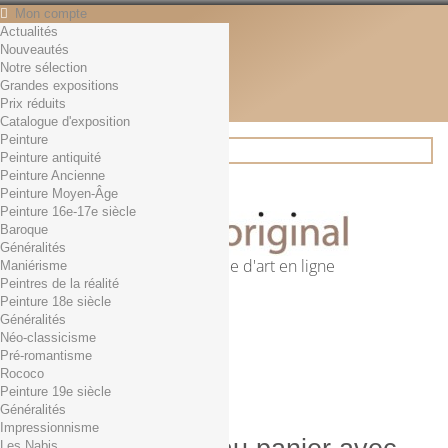
Mon compte
Actualités
Contact
Nouveautés
Français
Notre sélection
English
Grandes expositions
Français
Prix réduits
Actualités
Catalogue d'exposition
Peinture
Peinture antiquité
Peinture Ancienne
Rechercher
Peinture Moyen-Âge
Peinture 16e-17e siècle
Baroque
Généralités
Première librairie d'art en ligne
Maniérisme
Peintres de la réalité
Panier
(vide)
Peinture 18e siècle
Aucun produit
Généralités
Néo-classicisme
0,01€ dès 29€ d'achat
Livraison
Pré-romantisme
0,00 €
Total
Rococo
Commander
Peinture 19e siècle
Généralités
Impressionnisme
Les Nabis