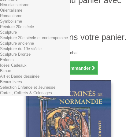
Produit ajouté au panier avec
Néo-classicisme
succès
Orientalisme
Romantisme
Quantité
Symbolisme
Total
Peinture 20e siècle
Sculpture
Il y a 1 produit dans votre panier.
Sculpture 20e siècle et contemporaine
Sculpture ancienne
Total produits TTC
Sculpture du 19e siècle
Frais de port TTC
0,01€ dès 29€ d'achat
Sculpture Bronze
Total TTC
Enfants
Idées Cadeaux
Continuer mes achats
Commander
Bijoux
Art et Bande dessinée
Beaux livres
Sélection Enfance et Jeunesse
Cartes, Coffrets & Coloriages