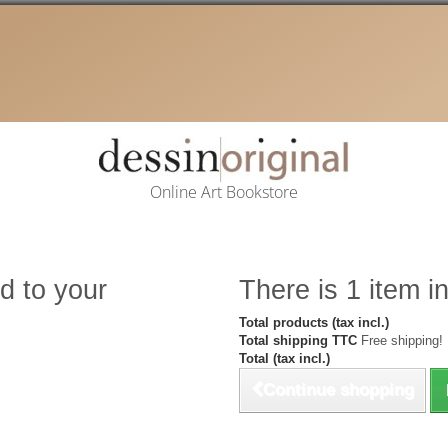
Online Art Bookstore
d to your
There is 1 item in
Total products (tax incl.)
Total shipping TTC
Free shipping!
Total (tax incl.)
Continue shopping