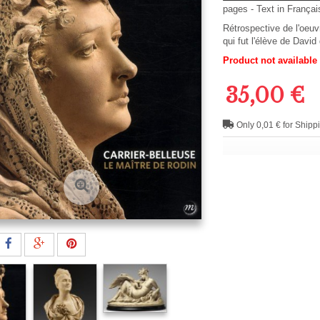
pages -
Text in
França
Rétrospective de l'oeuvr
qui fut l'élève de Davi
Product not available
35,00 €
Only 0,01 € for Shipp