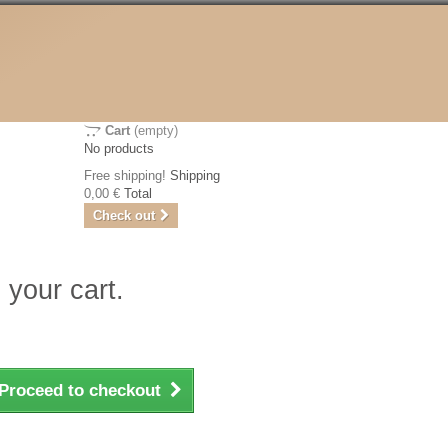
Cart
(empty)
No products
Free shipping!
Shipping
0,00 €
Total
Check out
 your cart.
Proceed to checkout