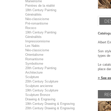
Maniérisme
Peintres de la réalité
18th Century Painting
Généralités
Néo-classicisme
DE
Pré-romantisme
Rococo
19th Century Painting
Catalogu
Généralités
Impressionnisme
Albert Er
Les Nabis
Néo-classicisme
Son style
Orientalisme
types de 
Romantisme
Symbolisme
Le catalo
20th Century Painting
place dan
Architecture
Sculpture
> See ex
20th Century Sculpture
Sculpture ancienne
19th Century Sculpture
RE
Sculpture Bronze
Drawing & Engraving
19th Century Drawing & Engraving
20th Century Drawing & Engraving