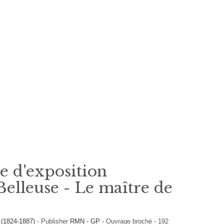
e d'exposition
Belleuse - Le maître de
e (1824-1887)
-
Publisher
RMN - GP
-
Ouvrage broché
-
192