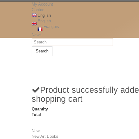
My Account
Contact
English
English
Français
News
Search
Product successfully adde
shopping cart
Quantity
Total
News
New Art Books