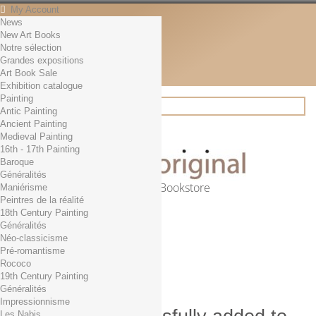
My Account
News
Contact
New Art Books
English
Notre sélection
English
Grandes expositions
Français
Art Book Sale
News
Exhibition catalogue
Painting
Antic Painting
Ancient Painting
Search
Medieval Painting
16th - 17th Painting
Baroque
Généralités
Online Art Bookstore
Maniérisme
Peintres de la réalité
Cart
(empty)
18th Century Painting
No products
Généralités
Néo-classicisme
Free shipping!
Shipping
Pré-romantisme
0,00 €
Total
Rococo
Check out
19th Century Painting
Généralités
Impressionnisme
Les Nabis