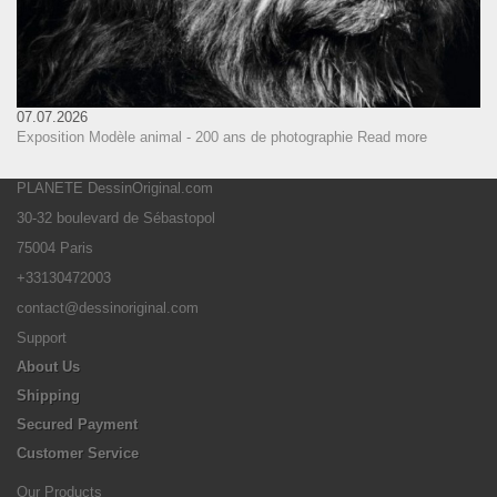
07.07.2026
Exposition Modèle animal - 200 ans de photographie
Read more
PLANETE DessinOriginal.com
30-32 boulevard de Sébastopol
75004 Paris
+33130472003
contact@dessinoriginal.com
Support
About Us
Shipping
Secured Payment
Customer Service
Our Products