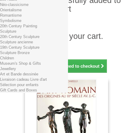
Product successfully added to
Néo-classicisme
your shopping cart
Orientalisme
Romantisme
Quantity
Symbolisme
Total
20th Century Painting
Sculpture
There is 1 item in your cart.
20th Century Sculpture
Sculpture ancienne
Total products (tax incl.)
19th Century Sculpture
Total shipping TTC
Free shipping!
Sculpture Bronze
Total (tax incl.)
Children
Museum's Shop & Gifts
Continue shopping
Proceed to checkout
Jewellery
Art et Bande dessinée
Livraison cadeau Livre d'art
Sélection pour enfants
Gift Cards and Boxes