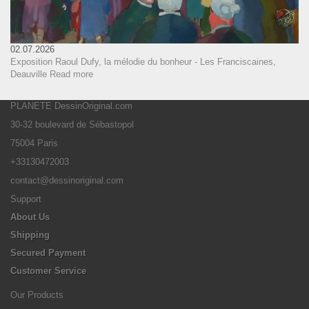
02.07.2026
Exposition Raoul Dufy, la mélodie du bonheur - Les Franciscaines,
Deauville
Read more
PLANETE DessinOriginal.com
30-32 boulevard de Sébastopol
75004 Paris
+33130472003
contact@dessinoriginal.com
Support
About Us
Shipping
Secured Payment
Customer Service
Our Products