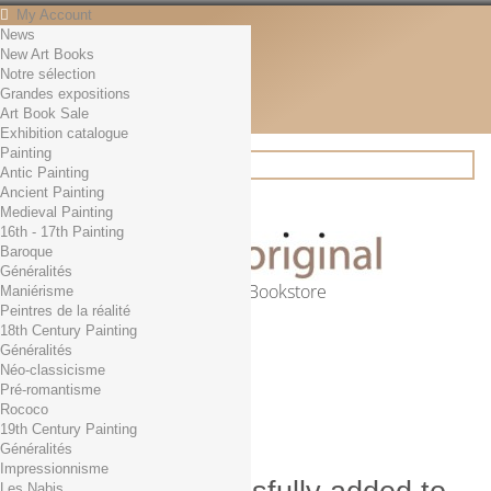
My Account
News
Contact
New Art Books
English
Notre sélection
English
Grandes expositions
Français
Art Book Sale
News
Exhibition catalogue
Painting
Antic Painting
Ancient Painting
Search
Medieval Painting
16th - 17th Painting
Baroque
Généralités
Online Art Bookstore
Maniérisme
Peintres de la réalité
Cart
(empty)
18th Century Painting
No products
Généralités
Néo-classicisme
Free shipping!
Shipping
Pré-romantisme
0,00 €
Total
Rococo
Check out
19th Century Painting
Généralités
Impressionnisme
Les Nabis