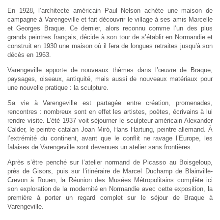
En 1928, l’architecte américain Paul Nelson achète une maison de
campagne à Varengeville et fait découvrir le village à ses amis Marcelle
et Georges Braque. Ce dernier, alors reconnu comme l’un des plus
grands peintres français, décide à son tour de s’établir en Normandie et
construit en 1930 une maison où il fera de longues retraites jusqu’à son
décès en 1963.
Varengeville apporte de nouveaux thèmes dans l’œuvre de Braque,
paysages, oiseaux, antiquité, mais aussi de nouveaux matériaux pour
une nouvelle pratique : la sculpture.
Sa vie à Varengeville est partagée entre création, promenades,
rencontres : nombreux sont en effet les artistes, poètes, écrivains à lui
rendre visite. L’été 1937 voit séjourner le sculpteur américain Alexander
Calder, le peintre catalan Joan Miró, Hans Hartung, peintre allemand. À
l’extrémité du continent, avant que le conflit ne ravage l’Europe, les
falaises de Varengeville sont devenues un atelier sans frontières.
Après s’être penché sur l’atelier normand de Picasso au Boisgeloup,
près de Gisors, puis sur l’itinéraire de Marcel Duchamp de Blainville-
Crevon à Rouen, la Réunion des Musées Métropolitains complète ici
son exploration de la modernité en Normandie avec cette exposition, la
première à porter un regard complet sur le séjour de Braque à
Varengeville.