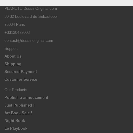
PLANETE DessinOriginal.com
30-32 boulevard de Sébastopol
75004 Paris
+33130472003
contact@dessinoriginal.com
Support
About Us
Shipping
Secured Payment
Customer Service
Our Products
Publish a annoucement
Just Published !
Art Book Sale !
Night Book
Le Playbook