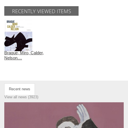
RECENTLY VIEWED ITEMS
Braque, Miro, Calder,
Nelson....
Recent news
View all news (3923)