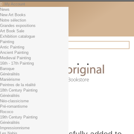
My Account
News
Contact
New Art Books
English
Notre sélection
English
Grandes expositions
Français
Art Book Sale
News
Exhibition catalogue
Painting
Antic Painting
Ancient Painting
Search
Medieval Painting
16th - 17th Painting
Baroque
Généralités
Online Art Bookstore
Maniérisme
Peintres de la réalité
Cart
(empty)
18th Century Painting
No products
Généralités
Néo-classicisme
Free shipping!
Shipping
Pré-romantisme
0,00 €
Total
Rococo
Check out
19th Century Painting
Généralités
Impressionnisme
Les Nabis