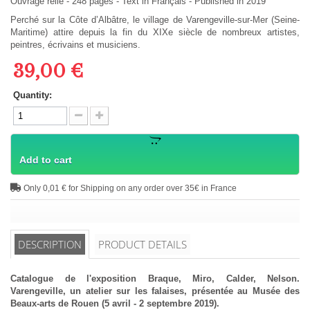
Ouvrage relié
-
248
pages -
Text in
Français
- Published in 2019
Perché sur la Côte d’Albâtre, le village de Varengeville-sur-Mer (Seine-
Maritime) attire depuis la fin du XIXe siècle de nombreux artistes,
peintres, écrivains et musiciens.
39,00 €
Quantity:
Add to cart
Only 0,01 € for Shipping on any order over 35€ in France
DESCRIPTION
PRODUCT DETAILS
Catalogue de l'exposition Braque, Miro, Calder, Nelson.
Varengeville, un atelier sur les falaises, présentée au Musée des
Beaux-arts de Rouen (5 avril - 2 septembre 2019).