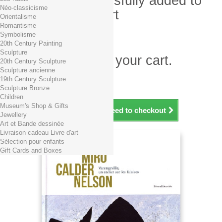
Product successfully added to
Néo-classicisme
your shopping cart
Orientalisme
Romantisme
Quantity
Symbolisme
Total
20th Century Painting
Sculpture
There is 1 item in your cart.
20th Century Sculpture
Sculpture ancienne
Total products (tax incl.)
19th Century Sculpture
Total shipping TTC
Free shipping!
Sculpture Bronze
Total (tax incl.)
Children
Museum's Shop & Gifts
Continue shopping
Proceed to checkout
Jewellery
Art et Bande dessinée
Livraison cadeau Livre d'art
Sélection pour enfants
Gift Cards and Boxes