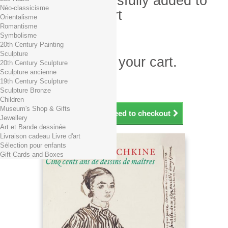
Product successfully added to
Néo-classicisme
your shopping cart
Orientalisme
Romantisme
Quantity
Symbolisme
Total
20th Century Painting
Sculpture
There is 1 item in your cart.
20th Century Sculpture
Sculpture ancienne
Total products (tax incl.)
19th Century Sculpture
Total shipping TTC
Free shipping!
Sculpture Bronze
Total (tax incl.)
Children
Museum's Shop & Gifts
Continue shopping
Proceed to checkout
Jewellery
Art et Bande dessinée
Livraison cadeau Livre d'art
Sélection pour enfants
Gift Cards and Boxes