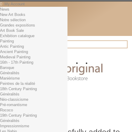
My Account
News
Contact
New Art Books
English
Notre sélection
English
Grandes expositions
Français
Art Book Sale
News
Exhibition catalogue
Painting
Antic Painting
Ancient Painting
Search
Medieval Painting
16th - 17th Painting
Baroque
Généralités
Online Art Bookstore
Maniérisme
Peintres de la réalité
Cart
(empty)
18th Century Painting
No products
Généralités
Néo-classicisme
Free shipping!
Shipping
Pré-romantisme
0,00 €
Total
Rococo
Check out
19th Century Painting
Généralités
Impressionnisme
Les Nabis