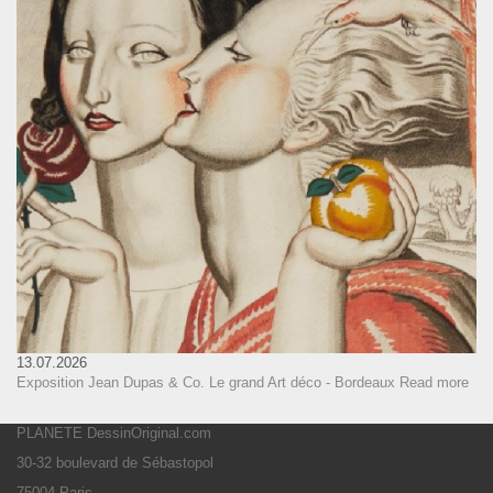
13.07.2026
Exposition Jean Dupas & Co. Le grand Art déco - Bordeaux
Read more
PLANETE DessinOriginal.com
30-32 boulevard de Sébastopol
75004 Paris