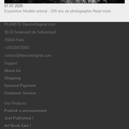
07.07.2026
Exposition Modèle animal - 200 ans de photographie
Read more
PLANETE DessinOriginal.com
30-32 boulevard de Sébastopol
75004 Paris
+33130472003
contact@dessinoriginal.com
Support
About Us
Shipping
Secured Payment
Customer Service
Our Products
Publish a annoucement
Just Published !
Art Book Sale !