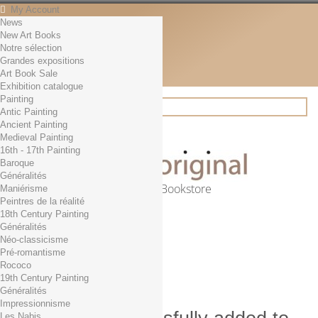
My Account
News
Contact
New Art Books
English
Notre sélection
English
Grandes expositions
Français
Art Book Sale
News
Exhibition catalogue
Painting
Antic Painting
Ancient Painting
Search
Medieval Painting
16th - 17th Painting
Baroque
Généralités
Online Art Bookstore
Maniérisme
Peintres de la réalité
Cart
(empty)
18th Century Painting
No products
Généralités
Néo-classicisme
Free shipping!
Shipping
Pré-romantisme
0,00 €
Total
Rococo
Check out
19th Century Painting
Généralités
Impressionnisme
Les Nabis