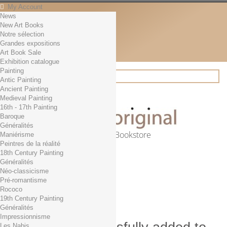
My Account
News
Contact
New Art Books
English
Notre sélection
English
Grandes expositions
Français
Art Book Sale
News
Exhibition catalogue
Painting
Antic Painting
Ancient Painting
Search
Medieval Painting
16th - 17th Painting
Baroque
Généralités
Online Art Bookstore
Maniérisme
Peintres de la réalité
Cart
(empty)
18th Century Painting
No products
Généralités
Néo-classicisme
Free shipping!
Shipping
Pré-romantisme
0,00 €
Total
Rococo
Check out
19th Century Painting
Généralités
Impressionnisme
Les Nabis