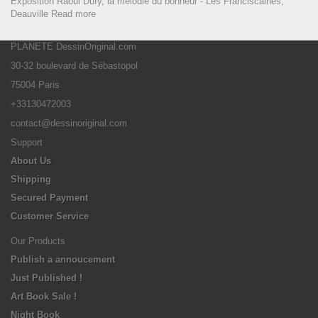
Exposition Raoul Dufy, la mélodie du bonheur - Les Franciscaines,
Deauville
Read more
PLANETE DessinOriginal.com
30-32 boulevard de Sébastopol
75004 Paris
+33130472003
contact@dessinoriginal.com
Support
About Us
Shipping
Secured Payment
Customer Service
Our Products
Publish a annoucement
Just Published !
Art Book Sale !
Night Book