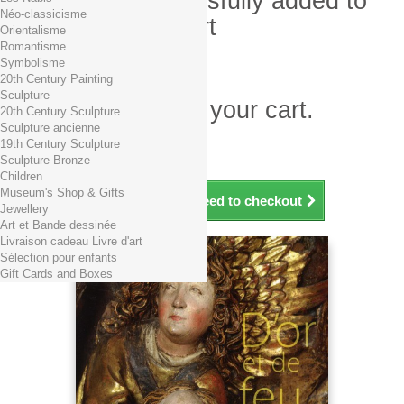
Product successfully added to
Néo-classicisme
your shopping cart
Orientalisme
Romantisme
Quantity
Symbolisme
Total
20th Century Painting
Sculpture
There is 1 item in your cart.
20th Century Sculpture
Sculpture ancienne
Total products (tax incl.)
19th Century Sculpture
Total shipping TTC
Free shipping!
Sculpture Bronze
Total (tax incl.)
Children
Museum's Shop & Gifts
Continue shopping
Proceed to checkout
Jewellery
Art et Bande dessinée
Livraison cadeau Livre d'art
Sélection pour enfants
Gift Cards and Boxes