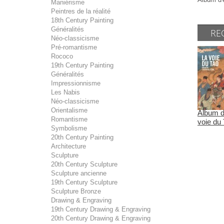
Maniérisme
Peintres de la réalité
18th Century Painting
Généralités
RE
Néo-classicisme
Pré-romantisme
Rococo
19th Century Painting
Généralités
Impressionnisme
Les Nabis
Néo-classicisme
Orientalisme
Album d'
Romantisme
voie du
Symbolisme
20th Century Painting
Architecture
Sculpture
20th Century Sculpture
Sculpture ancienne
19th Century Sculpture
Sculpture Bronze
Drawing & Engraving
19th Century Drawing & Engraving
20th Century Drawing & Engraving