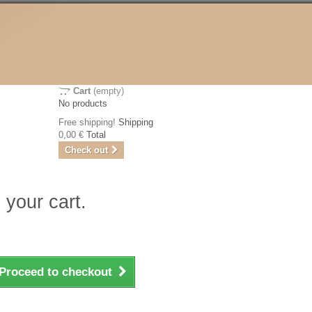
Cart
(empty)
No products
Free shipping!
Shipping
0,00 €
Total
Check out
 your cart.
Proceed to checkout