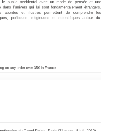
ise le public occidental avec un mode de pensée et une
 dans l’univers qui lui sont fondamentalement étrangers.
s abordés et illustrés permettent de comprendre les
ues, poétiques, religieuses et scientifiques autour du
ing on any order over 35€ in France
ationales du Grand Palais, Paris (31 mars - 5 juil. 2010).