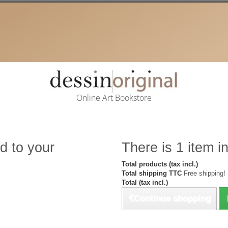
Online Art Bookstore
d to your
There is 1 item in
Total products (tax incl.)
Total shipping TTC
Free shipping!
Total (tax incl.)
Continue shopping