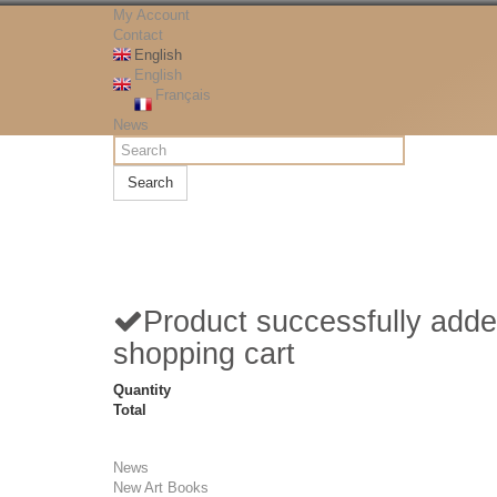
My Account
Contact
English
English
Français
News
Search
Product successfully adde
shopping cart
Quantity
Total
News
New Art Books