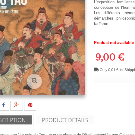
L’exposition familiar
conception de l’homme
Les différents thème
démarches philosophiq
taoïsme.
Product not available
9,00 €
Only 0,01 € for Shipp
SCRIPTION
PRODUCT DETAILS
xposition "La voie du Tao, un autre chemin de l’être" présentée aux Galeries n