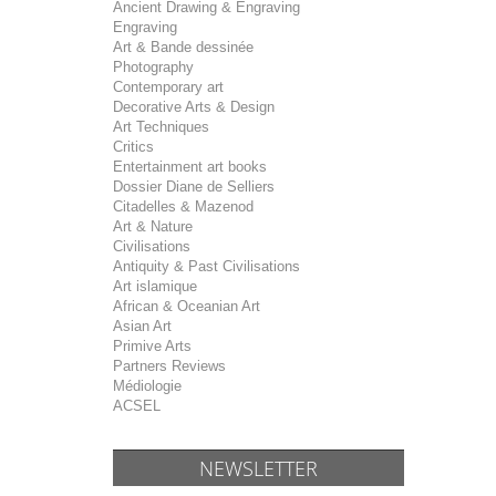
Ancient Drawing & Engraving
Engraving
Art & Bande dessinée
Photography
Contemporary art
Decorative Arts & Design
Art Techniques
Critics
Entertainment art books
Dossier Diane de Selliers
Citadelles & Mazenod
Art & Nature
Civilisations
Antiquity & Past Civilisations
Art islamique
African & Oceanian Art
Asian Art
Primive Arts
Partners Reviews
Médiologie
ACSEL
NEWSLETTER