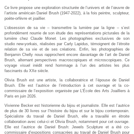
Ce livre propose une exploration structurée de l’univers et de l’œuvre de
l’artiste américain Daniel Brush (1947-2022), à la fois peintre, sculpteur,
poète-orfèvre et joaillier.
L’obsession de sa vie – transmettre la lumière par la ligne – s’est
profondément nourrie de son étude des représentations picturales de la
lumière chez Claude Monet. Les photographies exclusives de son
studio new-yorkais, réalisées par Carly Lapidus, témoignent de l’étroite
relation de sa vie et de ses créations. Enfin, les photographies de
Benjamin Chelly nous rapprochent encore davantage de l’art de Daniel
Brush, alternant perspectives macroscopiques et microscopiques. Ce
voyage visuel inédit rend hommage à l’un des artistes les plus
fascinants du XXe siècle.
Olivia Brush est une artiste, la collaboratrice et l’épouse de Daniel
Brush. Elle est l’autrice de l’introduction à cet ouvrage et la co-
commissaire de l’exposition organisée par L’École des Arts Joailliers à
Paris en juin 2026.
Vivienne Becker est historienne du bijou et journaliste. Elle est l’autrice
de plus de 30 livres sur l’histoire du bijou et sur le bijou contemporain.
Spécialiste du travail de Daniel Brush, elle a travaillé en étroite
collaboration avec celui-ci et Olivia Brush, notamment pour cet ouvrage.
Elle est l’autrice de Daniel Brush: Jewels Sculpture et a été co-
commissaire d’expositions consacrées au travail de Daniel Brush pour