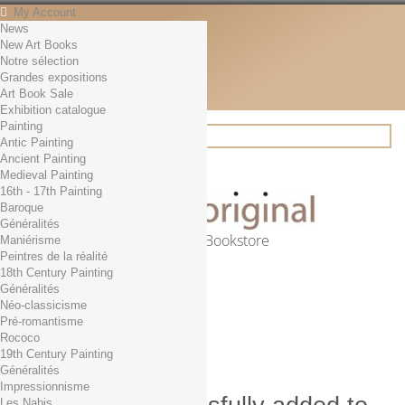
My Account
News
Contact
New Art Books
English
Notre sélection
English
Grandes expositions
Français
Art Book Sale
News
Exhibition catalogue
Painting
Antic Painting
Ancient Painting
Search
Medieval Painting
16th - 17th Painting
Baroque
Généralités
Online Art Bookstore
Maniérisme
Peintres de la réalité
Cart
(empty)
18th Century Painting
No products
Généralités
Néo-classicisme
Free shipping!
Shipping
Pré-romantisme
0,00 €
Total
Rococo
Check out
19th Century Painting
Généralités
Impressionnisme
Les Nabis