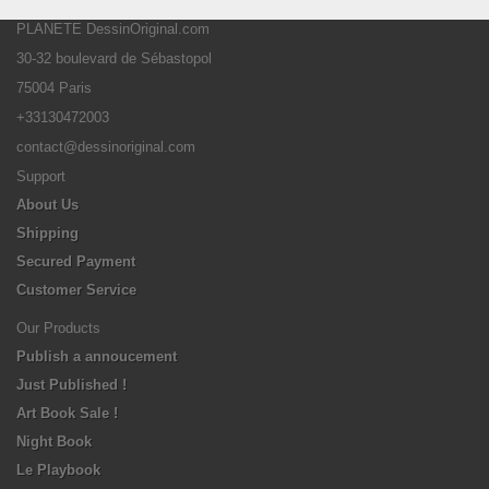
PLANETE DessinOriginal.com
30-32 boulevard de Sébastopol
75004 Paris
+33130472003
contact@dessinoriginal.com
Support
About Us
Shipping
Secured Payment
Customer Service
Our Products
Publish a annoucement
Just Published !
Art Book Sale !
Night Book
Le Playbook