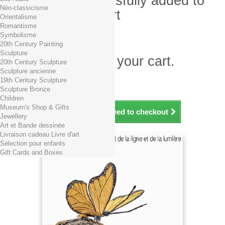
Product successfully added to
Néo-classicisme
your shopping cart
Orientalisme
Romantisme
Quantity
Symbolisme
Total
20th Century Painting
Sculpture
There is 1 item in your cart.
20th Century Sculpture
Sculpture ancienne
Total products (tax incl.)
19th Century Sculpture
Total shipping TTC
Free shipping!
Sculpture Bronze
Total (tax incl.)
Children
Museum's Shop & Gifts
Continue shopping
Proceed to checkout
Jewellery
Art et Bande dessinée
Livraison cadeau Livre d'art
Sélection pour enfants
Gift Cards and Boxes