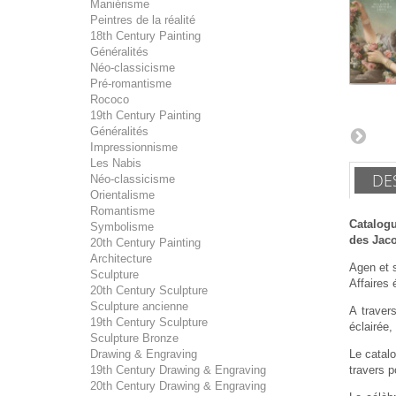
Maniérisme
Peintres de la réalité
18th Century Painting
Généralités
Néo-classicisme
Pré-romantisme
Rococo
19th Century Painting
Généralités
Impressionnisme
Les Nabis
DE
Néo-classicisme
Orientalisme
Romantisme
Catalogu
Symbolisme
des Jaco
20th Century Painting
Architecture
Agen et s
Sculpture
Affaires
20th Century Sculpture
Sculpture ancienne
A traver
19th Century Sculpture
éclairée,
Sculpture Bronze
Drawing & Engraving
Le catalo
19th Century Drawing & Engraving
travers p
20th Century Drawing & Engraving