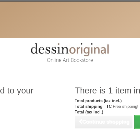
Online Art Bookstore
d to your
There is 1 item in
Total products (tax incl.)
Total shipping TTC
Free shipping!
Total (tax incl.)
Continue shopping