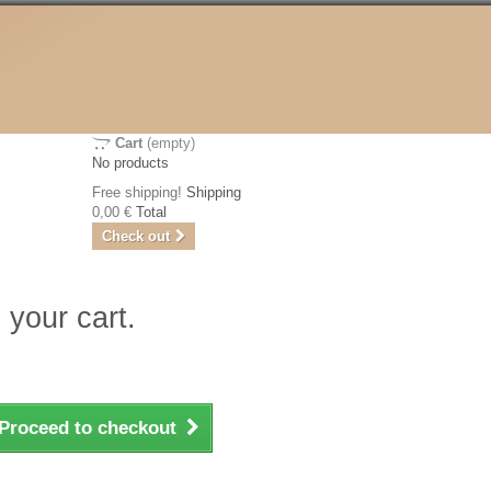
Cart
(empty)
No products
Free shipping!
Shipping
0,00 €
Total
Check out
 your cart.
Proceed to checkout