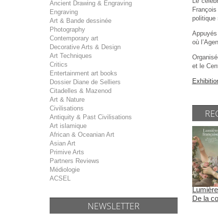
Le célèb
Ancient Drawing & Engraving
François 
Engraving
politique
Art & Bande dessinée
Photography
Appuyés s
Contemporary art
où l’Agen
Decorative Arts & Design
Art Techniques
Organisée
Critics
et le Cen
Entertainment art books
Exhibitio
Dossier Diane de Selliers
Citadelles & Mazenod
Art & Nature
Civilisations
RE
Antiquity & Past Civilisations
Art islamique
African & Oceanian Art
Asian Art
Primive Arts
Partners Reviews
Médiologie
ACSEL
Lumière
De la co
NEWSLETTER