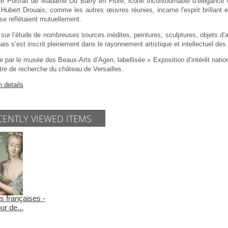
re Portrait de Madame Du Barry en Flore, icône incontournable d’élégance 
Hubert Drouais, comme les autres œuvres réunies, incarne l'esprit brillant et
 se reflétaient mutuellement.
ur l’étude de nombreuses sources inédites, peintures, sculptures, objets d’a
ais s’est inscrit pleinement dans le rayonnement artistique et intellectuel des
 par le musée des Beaux-Arts d’Agen, labellisée « Exposition d’intérêt nation
tre de recherche du château de Versailles.
n details
CENTLY VIEWED ITEMS
s françaises -
ur de...