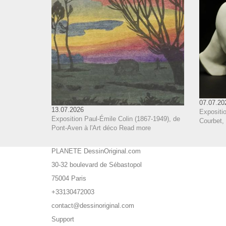
07.07.20
13.07.2026
Expositi
Exposition Paul-Émile Colin (1867-1949), de
Courbet,
Pont-Aven à l'Art déco
Read more
PLANETE DessinOriginal.com
30-32 boulevard de Sébastopol
75004 Paris
+33130472003
contact@dessinoriginal.com
Support