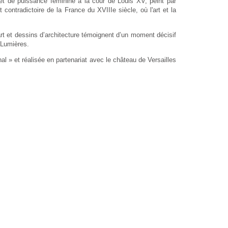
et de puissance féminine à la cour de Louis XV, peint par
 contradictoire de la France du XVIIIe siècle, où l'art et la
rt et dessins d’architecture témoignent d’un moment décisif
 Lumières.
al » et réalisée en partenariat avec le château de Versailles