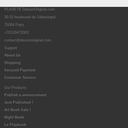
PLANETE DessinOriginal.com
30-32 boulevard de Sébastopol
75004 Paris
+33130472003
contact@dessinoriginal.com
Support
About Us
Shipping
Secured Payment
Customer Service
Our Products
Publish a annoucement
Just Published !
Art Book Sale !
Night Book
Le Playbook