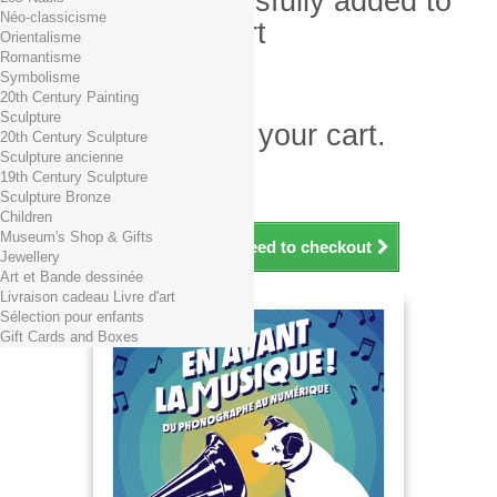
Product successfully added to
Néo-classicisme
your shopping cart
Orientalisme
Romantisme
Quantity
Symbolisme
Total
20th Century Painting
Sculpture
There is 1 item in your cart.
20th Century Sculpture
Sculpture ancienne
Total products (tax incl.)
19th Century Sculpture
Total shipping TTC
Free shipping!
Sculpture Bronze
Total (tax incl.)
Children
Museum's Shop & Gifts
Continue shopping
Proceed to checkout
Jewellery
Art et Bande dessinée
Livraison cadeau Livre d'art
Sélection pour enfants
Gift Cards and Boxes