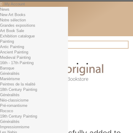
My Account
News
Contact
New Art Books
English
Notre sélection
English
Grandes expositions
Français
Art Book Sale
News
Exhibition catalogue
Painting
Antic Painting
Ancient Painting
Search
Medieval Painting
16th - 17th Painting
Baroque
Généralités
Online Art Bookstore
Maniérisme
Peintres de la réalité
Cart
(empty)
18th Century Painting
No products
Généralités
Néo-classicisme
Free shipping!
Shipping
Pré-romantisme
0,00 €
Total
Rococo
Check out
19th Century Painting
Généralités
Impressionnisme
Les Nabis