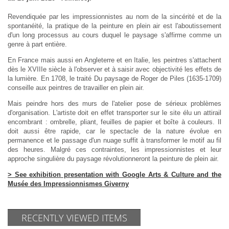
Revendiquée par les impressionnistes au nom de la sincérité et de la
spontanéité, la pratique de la peinture en plein air est l'aboutissement
d'un long processus au cours duquel le paysage s'affirme comme un
genre à part entière.
En France mais aussi en Angleterre et en Italie, les peintres s'attachent
dès le XVIIIe siècle à l'observer et à saisir avec objectivité les effets de
la lumière. En 1708, le traité Du paysage de Roger de Piles (1635-1709)
conseille aux peintres de travailler en plein air.
Mais peindre hors des murs de l'atelier pose de sérieux problèmes
d'organisation. L'artiste doit en effet transporter sur le site élu un attirail
encombrant : ombrelle, pliant, feuilles de papier et boîte à couleurs. Il
doit aussi être rapide, car le spectacle de la nature évolue en
permanence et le passage d'un nuage suffit à transformer le motif au fil
des heures. Malgré ces contraintes, les impressionnistes et leur
approche singulière du paysage révolutionneront la peinture de plein air.
> See exhibition presentation with Google Arts & Culture and the
Musée des Impressionnismes Giverny
RECENTLY VIEWED ITEMS