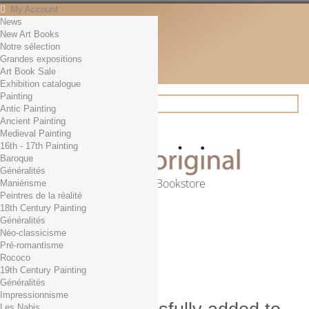
My Account
News
Contact
New Art Books
English
Notre sélection
English
Grandes expositions
Français
Art Book Sale
News
Exhibition catalogue
Painting
Antic Painting
Ancient Painting
Search
Medieval Painting
16th - 17th Painting
Baroque
Généralités
Online Art Bookstore
Maniérisme
Peintres de la réalité
Cart
(empty)
18th Century Painting
No products
Généralités
Néo-classicisme
Free shipping!
Shipping
Pré-romantisme
0,00 €
Total
Rococo
Check out
19th Century Painting
Généralités
Impressionnisme
Les Nabis