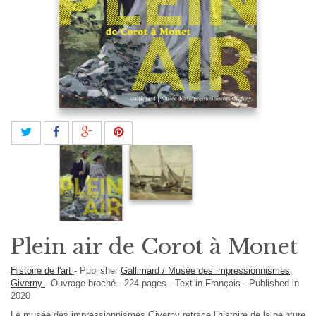
Plein air de Corot à Monet
Histoire de l'art
-
Publisher
Gallimard / Musée des impressionnismes,
Giverny
-
Ouvrage broché
-
224
pages -
Text in
Français
- Published in
2020
Le musée des impressionnismes Giverny retrace l’histoire de la peinture