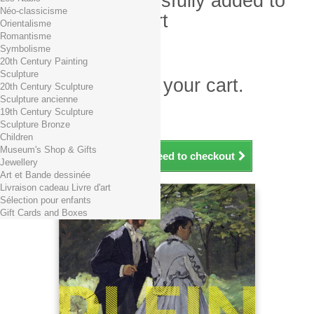
Product successfully added to
Néo-classicisme
your shopping cart
Orientalisme
Romantisme
Quantity
Symbolisme
Total
20th Century Painting
Sculpture
There is 1 item in your cart.
20th Century Sculpture
Sculpture ancienne
Total products (tax incl.)
19th Century Sculpture
Total shipping TTC
Free shipping!
Sculpture Bronze
Total (tax incl.)
Children
Museum's Shop & Gifts
Continue shopping
Proceed to checkout
Jewellery
Art et Bande dessinée
Livraison cadeau Livre d'art
Sélection pour enfants
Gift Cards and Boxes