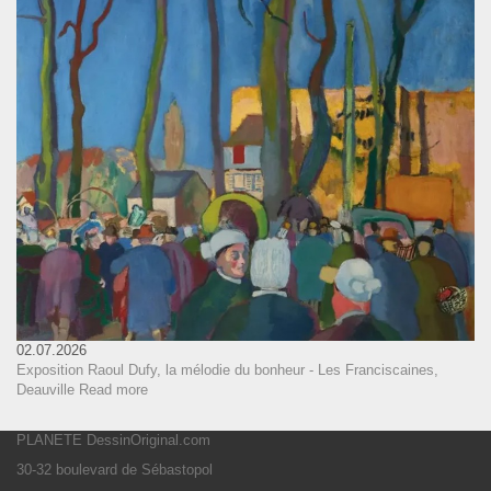
02.07.2026
Exposition Raoul Dufy, la mélodie du bonheur - Les Franciscaines,
Deauville
Read more
PLANETE DessinOriginal.com
30-32 boulevard de Sébastopol