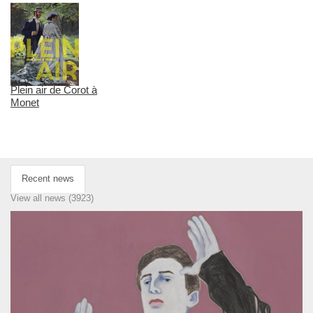
Plein air de Corot à
Monet
Recent news
View all news (3923)