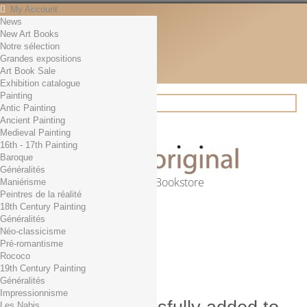
My Account
News
Contact
New Art Books
English
Notre sélection
English
Grandes expositions
Français
Art Book Sale
News
Exhibition catalogue
Painting
Antic Painting
Ancient Painting
Search
Medieval Painting
16th - 17th Painting
Baroque
Généralités
Online Art Bookstore
Maniérisme
Peintres de la réalité
Cart
(empty)
18th Century Painting
No products
Généralités
Néo-classicisme
Free shipping!
Shipping
Pré-romantisme
0,00 €
Total
Rococo
Check out
19th Century Painting
Généralités
Impressionnisme
Les Nabis