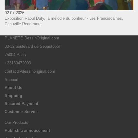
02.07.2026
Exposition Raoul Dufy, la mélodie du bonheur - Les Franciscaines,
Deauville
Read more
PLANETE DessinOriginal.com
30-32 boulevard de Sébastopol
75004 Paris
+33130472003
contact@dessinoriginal.com
Support
About Us
Shipping
Secured Payment
Customer Service
Our Products
Publish a annoucement