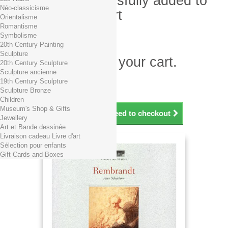
Product successfully added to
Néo-classicisme
your shopping cart
Orientalisme
Romantisme
Quantity
Symbolisme
Total
20th Century Painting
Sculpture
There is 1 item in your cart.
20th Century Sculpture
Sculpture ancienne
Total products (tax incl.)
19th Century Sculpture
Total shipping TTC
Free shipping!
Sculpture Bronze
Total (tax incl.)
Children
Museum's Shop & Gifts
Continue shopping
Proceed to checkout
Jewellery
Art et Bande dessinée
Livraison cadeau Livre d'art
Sélection pour enfants
Gift Cards and Boxes