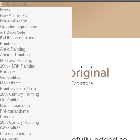
My Account
News
Contact
New Art Books
English
Notre sélection
English
Grandes expositions
Français
Art Book Sale
News
Exhibition catalogue
Painting
Antic Painting
Ancient Painting
Search
Medieval Painting
16th - 17th Painting
Baroque
Généralités
Online Art Bookstore
Maniérisme
Peintres de la réalité
Cart
(empty)
18th Century Painting
No products
Généralités
Néo-classicisme
Free shipping!
Shipping
Pré-romantisme
0,00 €
Total
Rococo
Check out
19th Century Painting
Généralités
Impressionnisme
Les Nabis