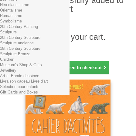
Product successfully added to
Néo-classicisme
your shopping cart
Orientalisme
Romantisme
Quantity
Symbolisme
Total
20th Century Painting
Sculpture
There is 1 item in your cart.
20th Century Sculpture
Sculpture ancienne
Total products (tax incl.)
19th Century Sculpture
Total shipping TTC
Free shipping!
Sculpture Bronze
Total (tax incl.)
Children
Museum's Shop & Gifts
Continue shopping
Proceed to checkout
Jewellery
Art et Bande dessinée
Livraison cadeau Livre d'art
Sélection pour enfants
Gift Cards and Boxes