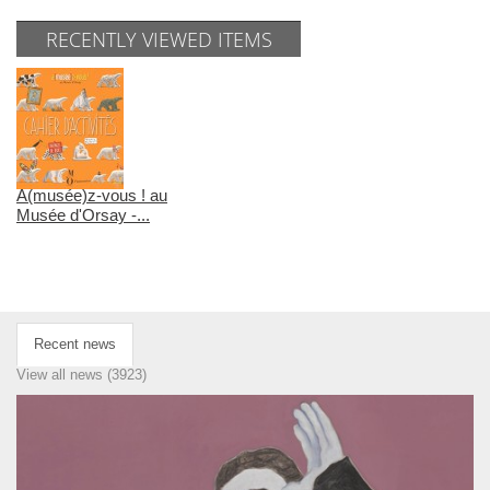
RECENTLY VIEWED ITEMS
A(musée)z-vous ! au
Musée d'Orsay -...
Recent news
View all news (3923)