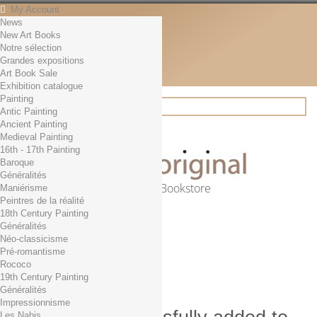
My Account
News
Contact
New Art Books
English
Notre sélection
English
Grandes expositions
Français
Art Book Sale
News
Exhibition catalogue
Painting
Antic Painting
Ancient Painting
Search
Medieval Painting
16th - 17th Painting
Baroque
Généralités
Online Art Bookstore
Maniérisme
Peintres de la réalité
Cart
(empty)
18th Century Painting
No products
Généralités
Néo-classicisme
Free shipping!
Shipping
Pré-romantisme
0,00 €
Total
Rococo
Check out
19th Century Painting
Généralités
Impressionnisme
Les Nabis