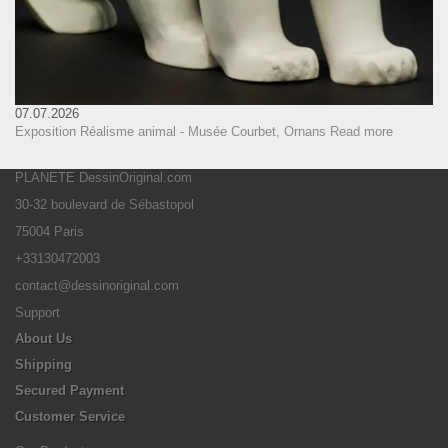
07.07.2026
Exposition Réalisme animal - Musée Courbet, Ornans
Read more
PLANETE DessinOriginal.com
30-32 boulevard de Sébastopol
75004 Paris
+33130472003
contact@dessinoriginal.com
Support
About Us
Shipping
Secured Payment
Customer Service