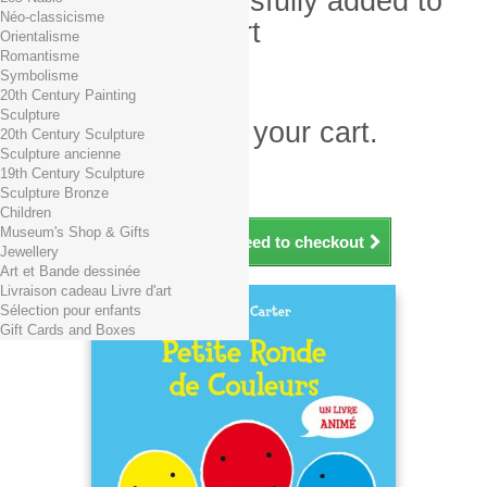
Product successfully added to
Néo-classicisme
your shopping cart
Orientalisme
Romantisme
Quantity
Symbolisme
Total
20th Century Painting
Sculpture
There is 1 item in your cart.
20th Century Sculpture
Sculpture ancienne
Total products (tax incl.)
19th Century Sculpture
Total shipping TTC
Free shipping!
Sculpture Bronze
Total (tax incl.)
Children
Museum's Shop & Gifts
Continue shopping
Proceed to checkout
Jewellery
Art et Bande dessinée
Livraison cadeau Livre d'art
Sélection pour enfants
Gift Cards and Boxes