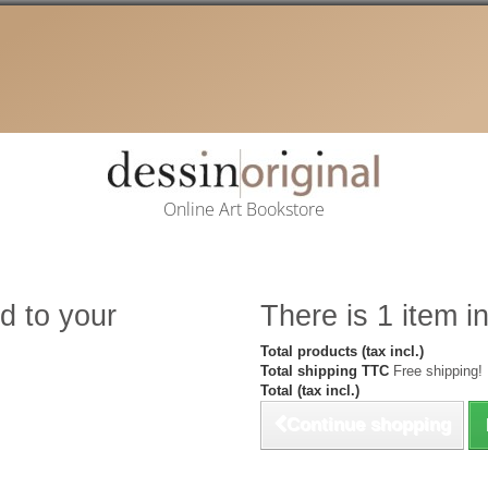
Online Art Bookstore
d to your
There is 1 item in
Total products (tax incl.)
Total shipping TTC
Free shipping!
Total (tax incl.)
Continue shopping