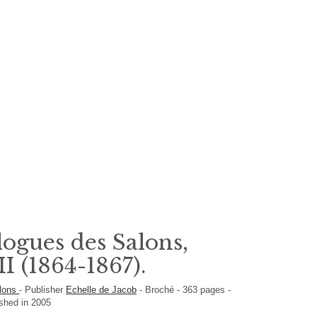
logues des Salons,
I (1864-1867).
alons
-
Publisher
Echelle de Jacob
-
Broché
-
363
pages -
ished in 2005