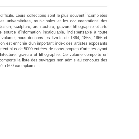
fficile. Leurs collections sont le plus souvent incomplètes
ques universitaires, municipales et les documentations des
sin, sculpture, architecture, gravure, lithographie et arts
source d'information incalculable, indispensable à toute
me volume, nous donnons les livrets de 1864, 1865, 1866 et
ion est enrichie d'un important index des artistes exposants
ortent plus de 5000 entrées de noms propres d'artistes ayant
chitecture, gravure et lithographie. Ce volume comporte en
l comporte la liste des ouvrages non admis au concours des
é à 500 exemplaires.