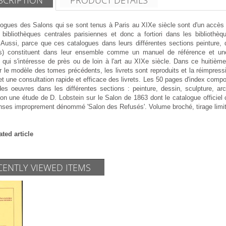
ogues des Salons qui se sont tenus à Paris au XIXe siècle sont d'un accès di
 bibliothèques centrales parisiennes et donc a fortiori dans les bibliothè
ussi, parce que ces catalogues dans leurs différentes sections peinture, des
fs) constituent dans leur ensemble comme un manuel de référence et une 
 qui s'intéresse de près ou de loin à l'art au XIXe siècle. Dans ce huitiè
 le modèle des tomes précédents, les livrets sont reproduits et la réimpress
t une consultation rapide et efficace des livrets. Les 50 pages d'index comp
es oeuvres dans les différentes sections : peinture, dessin, sculpture, ar
tion une étude de D. Lobstein sur le Salon de 1863 dont le catalogue officie
ses improprement dénommé 'Salon des Refusés'. Volume broché, tirage limit
ated article
CENTLY VIEWED ITEMS