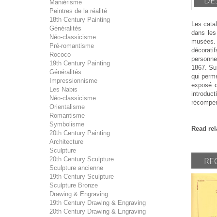
Maniérisme
Peintres de la réalité
18th Century Painting
Les catal
Généralités
dans les
Néo-classicisme
musées. A
Pré-romantisme
décorati
Rococo
personne
19th Century Painting
1867. Sur
Généralités
qui perme
Impressionnisme
exposé d
Les Nabis
introduc
Néo-classicisme
récompen
Orientalisme
Romantisme
Symbolisme
Read rel
20th Century Painting
Architecture
Sculpture
RE
20th Century Sculpture
Sculpture ancienne
19th Century Sculpture
Sculpture Bronze
Drawing & Engraving
19th Century Drawing & Engraving
20th Century Drawing & Engraving