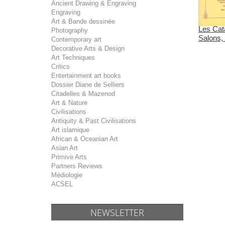
Ancient Drawing & Engraving
Engraving
Art & Bande dessinée
Les Cat
Photography
Salons, 
Contemporary art
Decorative Arts & Design
Art Techniques
Critics
Entertainment art books
Dossier Diane de Selliers
Citadelles & Mazenod
Art & Nature
Civilisations
Antiquity & Past Civilisations
Art islamique
African & Oceanian Art
Asian Art
Primive Arts
Partners Reviews
Médiologie
ACSEL
NEWSLETTER