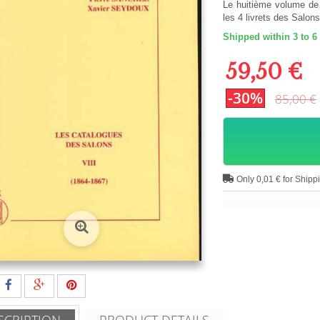
Le huitième volume de 
les 4 livrets des Salon
Shipped within 3 to 6
59,50 €
-30%
85,00 €
Only 0,01 € for Shipp
SCRIPTION
PRODUCT DETAILS