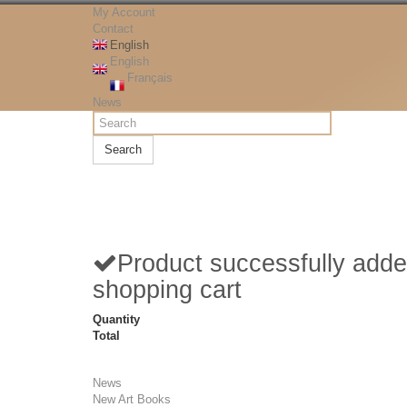
My Account
Contact
English
English
Français
News
Search
Product successfully adde
shopping cart
Quantity
Total
News
New Art Books