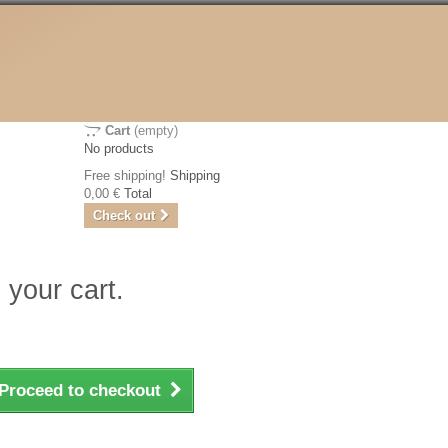
Cart
(empty)
No products
Free shipping!
Shipping
0,00 €
Total
Check out
 your cart.
Proceed to checkout