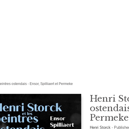
peintres ostendais - Ensor, Spilliaert et Permeke
Henri Sto
ostendais
Permeke
Henri Storck
-
Publishe