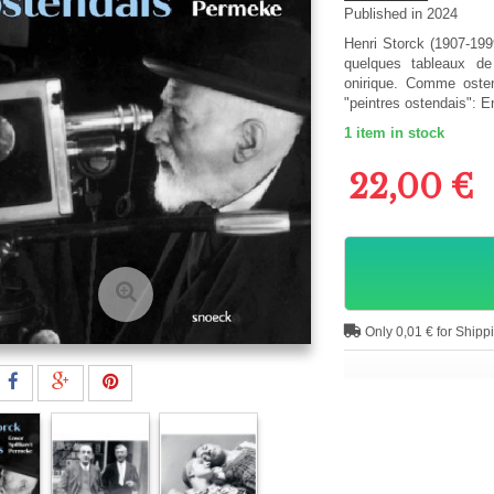
Published in 2024
Henri Storck (1907-1999
quelques tableaux de
onirique. Comme osten
"peintres ostendais": E
1
item in stock
22,00 €
Only 0,01 € for Shipp