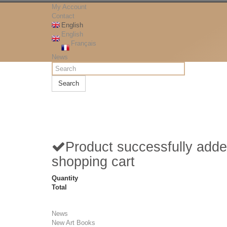
My Account
Contact
English
English
Français
News
Search
Product successfully adde
shopping cart
Quantity
Total
News
New Art Books