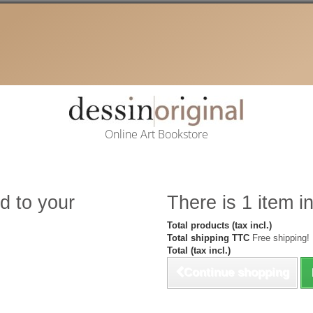
Online Art Bookstore
d to your
There is 1 item in
Total products (tax incl.)
Total shipping TTC
Free shipping!
Total (tax incl.)
Continue shopping