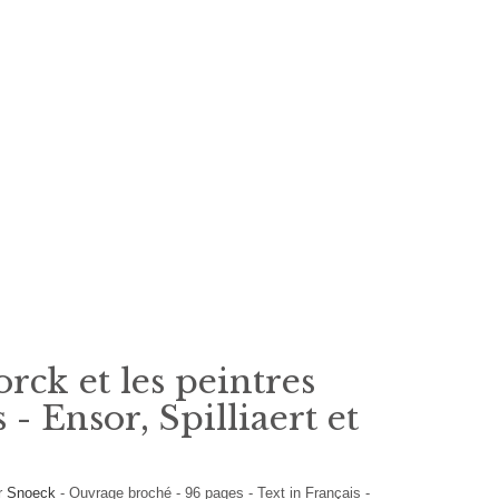
rck et les peintres
 - Ensor, Spilliaert et
r
Snoeck
-
Ouvrage broché
-
96
pages -
Text in
Français
-