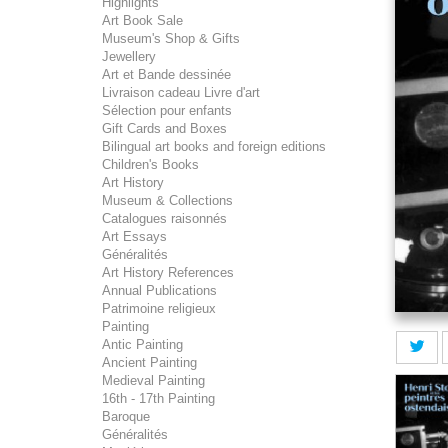
Highlights
Art Book Sale
Museum's Shop & Gifts
Jewellery
Art et Bande dessinée
Livraison cadeau Livre d'art
Sélection pour enfants
Gift Cards and Boxes
Bilingual art books and foreign editions
Children's Books
Art History
Museum & Collections
Catalogues raisonnés
Art Essays
Généralités
Art History References
Annual Publications
Patrimoine religieux
Painting
Antic Painting
Ancient Painting
Medieval Painting
16th - 17th Painting
Baroque
Généralités