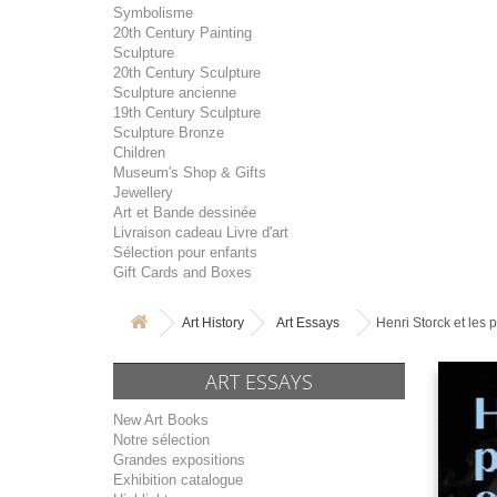
Symbolisme
20th Century Painting
Sculpture
20th Century Sculpture
Sculpture ancienne
19th Century Sculpture
Sculpture Bronze
Children
Museum's Shop & Gifts
Jewellery
Art et Bande dessinée
Livraison cadeau Livre d'art
Sélection pour enfants
Gift Cards and Boxes
Art History
Art Essays
Henri Storck et les 
ART ESSAYS
New Art Books
Notre sélection
Grandes expositions
Exhibition catalogue