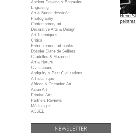
Ancient Drawing & Engraving
Engraving
Art & Bande dessinée
Henri St
Photography
peintres.
Contemporary art
Decorative Arts & Design
Art Techniques
Critics
Entertainment art books
Dossier Diane de Selliers
Citadelles & Mazenod
Art & Nature
Civilisations
Antiquity & Past Civilisations
Art islamique
African & Oceanian Art
Asian Art
Primive Arts
Partners Reviews
Médiologie
ACSEL
NEWSLETTER