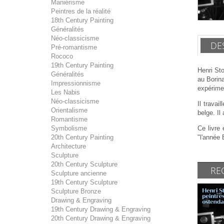
Maniérisme
Peintres de la réalité
18th Century Painting
Généralités
Néo-classicisme
DE
Pré-romantisme
Rococo
19th Century Painting
Henri St
Généralités
au Borina
Impressionnisme
expérimen
Les Nabis
Néo-classicisme
Il travai
Orientalisme
belge. Il
Romantisme
Symbolisme
Ce livre
20th Century Painting
"l'année 
Architecture
Sculpture
20th Century Sculpture
RE
Sculpture ancienne
19th Century Sculpture
Sculpture Bronze
Drawing & Engraving
19th Century Drawing & Engraving
20th Century Drawing & Engraving