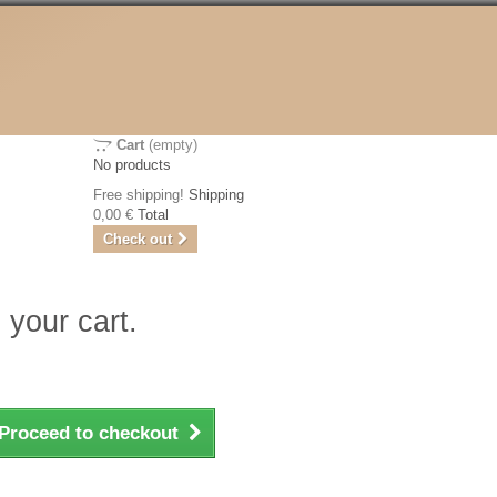
Cart
(empty)
No products
Free shipping!
Shipping
0,00 €
Total
Check out
 your cart.
Proceed to checkout