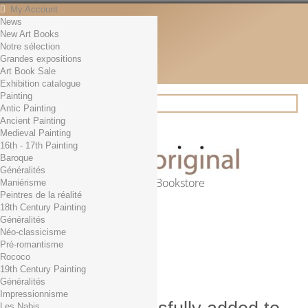
My Account
News
Contact
New Art Books
English
Notre sélection
English
Grandes expositions
Français
Art Book Sale
News
Exhibition catalogue
Painting
Antic Painting
Ancient Painting
Search
Medieval Painting
16th - 17th Painting
Baroque
Généralités
Online Art Bookstore
Maniérisme
Peintres de la réalité
Cart
(empty)
18th Century Painting
No products
Généralités
Néo-classicisme
Free shipping!
Shipping
Pré-romantisme
0,00 €
Total
Rococo
Check out
19th Century Painting
Généralités
Impressionnisme
Les Nabis