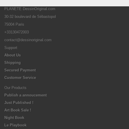
PLANETE DessinOriginal.com
30-32 boulevard de Sébastopol
75004 Paris
+33130472003
contact@dessinoriginal.com
Support
About Us
Shipping
Secured Payment
Customer Service
Our Products
Publish a annoucement
Just Published !
Art Book Sale !
Night Book
Le Playbook