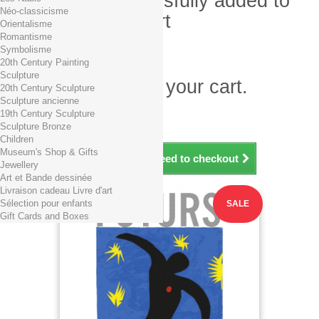
Product successfully added to
Néo-classicisme
your shopping cart
Orientalisme
Romantisme
Quantity
Symbolisme
Total
20th Century Painting
Sculpture
There is 1 item in your cart.
20th Century Sculpture
Sculpture ancienne
Total products (tax incl.)
19th Century Sculpture
Total shipping TTC
Free shipping!
Sculpture Bronze
Total (tax incl.)
Children
Museum's Shop & Gifts
Continue shopping
Proceed to checkout
Jewellery
Art et Bande dessinée
Livraison cadeau Livre d'art
Sélection pour enfants
SALE
Gift Cards and Boxes