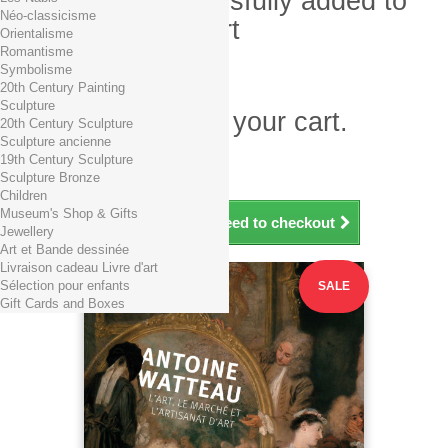
Product successfully added to
Néo-classicisme
your shopping cart
Orientalisme
Romantisme
Quantity
Symbolisme
Total
20th Century Painting
Sculpture
There is 1 item in your cart.
20th Century Sculpture
Sculpture ancienne
Total products (tax incl.)
19th Century Sculpture
Total shipping TTC
Free shipping!
Sculpture Bronze
Total (tax incl.)
Children
Museum's Shop & Gifts
Continue shopping
Proceed to checkout
Jewellery
Art et Bande dessinée
Livraison cadeau Livre d'art
Sélection pour enfants
SALE
Gift Cards and Boxes