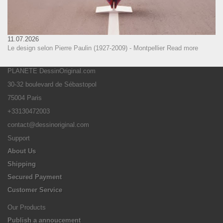
11.07.2026
Le design selon Pierre Paulin (1927-2009) - Montpellier
Read more
PLANETE DessinOriginal.com
30-32 boulevard de Sébastopol
75004 Paris
+33130472003
contact@dessinoriginal.com
Support
About Us
Shipping
Secured Payment
Customer Service
Our Products
Publish a annoucement