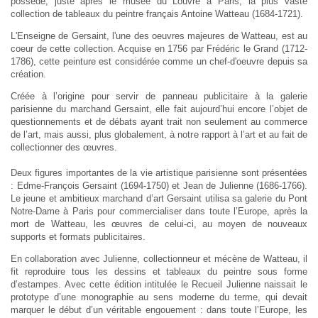
possède, juste après le musée du Louvre à Paris, la plus vaste
collection de tableaux du peintre français Antoine Watteau (1684-1721).
L'Enseigne de Gersaint, l'une des oeuvres majeures de Watteau, est au
coeur de cette collection. Acquise en 1756 par Frédéric le Grand (1712-
1786), cette peinture est
considérée comme un chef-d'oeuvre depuis sa
création.
Créée à l’origine pour servir de panneau publicitaire à la galerie
parisienne du marchand Gersaint, elle fait aujourd’hui encore l’objet de
questionnements et de débats ayant trait non seulement au commerce
de l’art, mais aussi, plus globalement, à notre rapport à l’art et au fait de
collectionner des œuvres.
Deux figures importantes de la vie artistique parisienne sont présentées
: Edme-François Gersaint (1694-1750) et Jean de Julienne (1686-1766).
Le jeune et ambitieux marchand d’art Gersaint utilisa sa galerie du Pont
Notre-Dame à Paris pour commercialiser dans toute l’Europe, après la
mort de Watteau, les œuvres de celui-ci, au moyen de nouveaux
supports et formats publicitaires.
En collaboration avec Julienne, collectionneur et mécène de Watteau, il
fit reproduire tous les dessins et tableaux du peintre sous forme
d’estampes. Avec cette édition intitulée le Recueil Julienne naissait le
prototype d’une monographie au sens moderne du terme, qui devait
marquer le début d’un véritable engouement : dans toute l’Europe, les