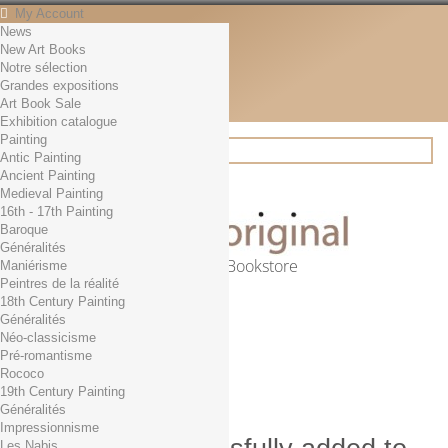
My Account
News
Contact
New Art Books
English
Notre sélection
English
Grandes expositions
Français
Art Book Sale
News
Exhibition catalogue
Painting
Antic Painting
Ancient Painting
Search
Medieval Painting
16th - 17th Painting
Baroque
Généralités
Online Art Bookstore
Maniérisme
Peintres de la réalité
Cart
(empty)
18th Century Painting
No products
Généralités
Néo-classicisme
Free shipping!
Shipping
Pré-romantisme
0,00 €
Total
Rococo
Check out
19th Century Painting
Généralités
Impressionnisme
Les Nabis