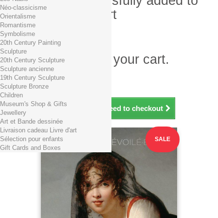
Product successfully added to
Néo-classicisme
your shopping cart
Orientalisme
Romantisme
Quantity
Symbolisme
Total
20th Century Painting
Sculpture
There is 1 item in your cart.
20th Century Sculpture
Sculpture ancienne
Total products (tax incl.)
19th Century Sculpture
Total shipping TTC
Free shipping!
Sculpture Bronze
Total (tax incl.)
Children
Museum's Shop & Gifts
Continue shopping
Proceed to checkout
Jewellery
Art et Bande dessinée
Livraison cadeau Livre d'art
Sélection pour enfants
SALE
Gift Cards and Boxes