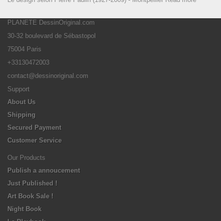
PLANETE DessinOriginal.com
30-32 boulevard de Sébastopol
75004 Paris
+33130472003
contact@dessinoriginal.com
Support
About Us
Shipping
Secured Payment
Customer Service
Our Products
Publish a annoucement
Just Published !
Art Book Sale !
Night Book