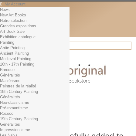
My Account
News
Contact
New Art Books
English
Notre sélection
English
Grandes expositions
Français
Art Book Sale
News
Exhibition catalogue
Painting
Antic Painting
Ancient Painting
Search
Medieval Painting
16th - 17th Painting
Baroque
Généralités
Online Art Bookstore
Maniérisme
Peintres de la réalité
Cart
(empty)
18th Century Painting
No products
Généralités
Néo-classicisme
Free shipping!
Shipping
Pré-romantisme
0,00 €
Total
Rococo
Check out
19th Century Painting
Généralités
Impressionnisme
Les Nabis