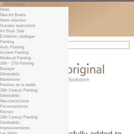
My Account
News
Contact
New Art Books
English
Notre sélection
English
Grandes expositions
Français
Art Book Sale
News
Exhibition catalogue
Painting
Antic Painting
Ancient Painting
Search
Medieval Painting
16th - 17th Painting
Baroque
Généralités
Online Art Bookstore
Maniérisme
Peintres de la réalité
Cart
(empty)
18th Century Painting
No products
Généralités
Néo-classicisme
Free shipping!
Shipping
Pré-romantisme
0,00 €
Total
Rococo
Check out
19th Century Painting
Généralités
Impressionnisme
Les Nabis