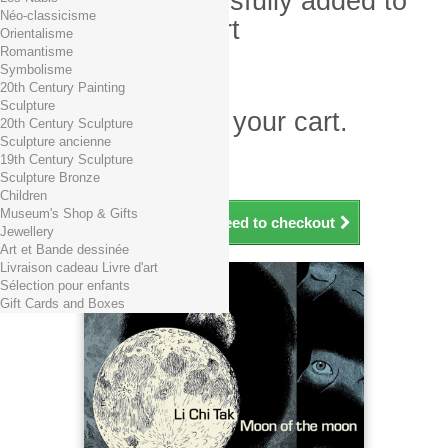
Product successfully added to
Néo-classicisme
your shopping cart
Orientalisme
Romantisme
Quantity
Symbolisme
Total
20th Century Painting
Sculpture
There is 1 item in your cart.
20th Century Sculpture
Sculpture ancienne
Total products (tax incl.)
19th Century Sculpture
Total shipping TTC
Free shipping!
Sculpture Bronze
Total (tax incl.)
Children
Museum's Shop & Gifts
Continue shopping
Proceed to checkout
Jewellery
Art et Bande dessinée
Livraison cadeau Livre d'art
Sélection pour enfants
Gift Cards and Boxes