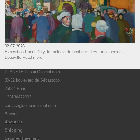
02.07.2026
Exposition Raoul Dufy, la mélodie du bonheur - Les Franciscaines,
Deauville
Read more
PLANETE DessinOriginal.com
30-32 boulevard de Sébastopol
75004 Paris
+33130472003
contact@dessinoriginal.com
Support
About Us
Shipping
Secured Payment