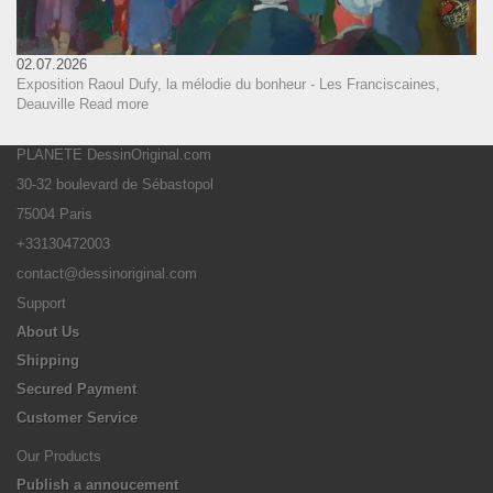
02.07.2026
Exposition Raoul Dufy, la mélodie du bonheur - Les Franciscaines,
Deauville
Read more
PLANETE DessinOriginal.com
30-32 boulevard de Sébastopol
75004 Paris
+33130472003
contact@dessinoriginal.com
Support
About Us
Shipping
Secured Payment
Customer Service
Our Products
Publish a annoucement