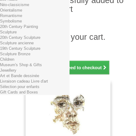
Product successfully added to
Néo-classicisme
your shopping cart
Orientalisme
Romantisme
Quantity
Symbolisme
Total
20th Century Painting
Sculpture
There is 1 item in your cart.
20th Century Sculpture
Sculpture ancienne
Total products (tax incl.)
19th Century Sculpture
Total shipping TTC
Free shipping!
Sculpture Bronze
Total (tax incl.)
Children
Museum's Shop & Gifts
Continue shopping
Proceed to checkout
Jewellery
Art et Bande dessinée
Livraison cadeau Livre d'art
Sélection pour enfants
Gift Cards and Boxes