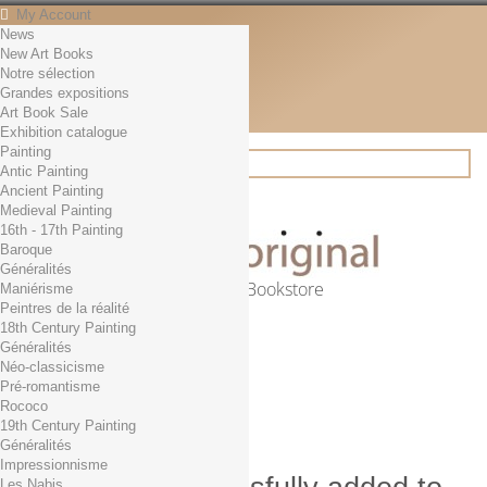
My Account
News
Contact
New Art Books
English
Notre sélection
English
Grandes expositions
Français
Art Book Sale
News
Exhibition catalogue
Painting
Antic Painting
Ancient Painting
Search
Medieval Painting
16th - 17th Painting
Baroque
Généralités
Online Art Bookstore
Maniérisme
Peintres de la réalité
Cart
(empty)
18th Century Painting
No products
Généralités
Néo-classicisme
Free shipping!
Shipping
Pré-romantisme
0,00 €
Total
Rococo
Check out
19th Century Painting
Généralités
Impressionnisme
Les Nabis