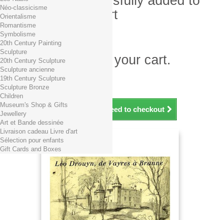
Product successfully added to
Néo-classicisme
your shopping cart
Orientalisme
Romantisme
Quantity
Symbolisme
Total
20th Century Painting
Sculpture
There is 1 item in your cart.
20th Century Sculpture
Sculpture ancienne
Total products (tax incl.)
19th Century Sculpture
Total shipping TTC
Free shipping!
Sculpture Bronze
Total (tax incl.)
Children
Museum's Shop & Gifts
Continue shopping
Proceed to checkout
Jewellery
Art et Bande dessinée
Livraison cadeau Livre d'art
Sélection pour enfants
Gift Cards and Boxes