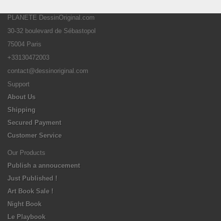
PLANETE DessinOriginal.com
30-32 boulevard de Sébastopol
75004 Paris
+33130472003
contact@dessinoriginal.com
Support
About Us
Shipping
Secured Payment
Customer Service
Our Products
Publish a annoucement
Just Published !
Art Book Sale !
Night Book
Le Playbook