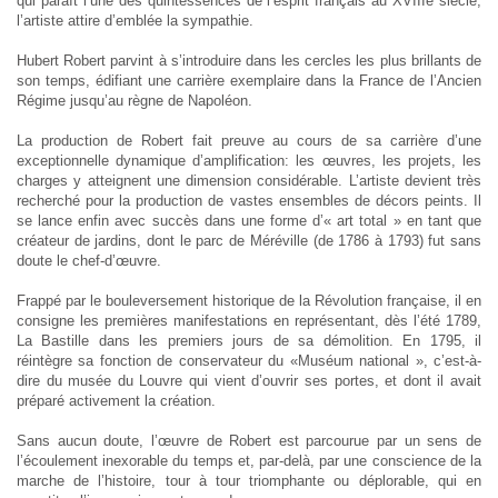
qui paraît l’une des quintessences de l’esprit français au XVIIIe siècle,
l’artiste attire d’emblée la sympathie.
Hubert Robert parvint à s’introduire dans les cercles les plus brillants de
son temps, édifiant une carrière exemplaire dans la France de l’Ancien
Régime jusqu’au règne de Napoléon.
La production de Robert fait preuve au cours de sa carrière d’une
exceptionnelle dynamique d’amplification: les œuvres, les projets, les
charges y atteignent une dimension considérable. L’artiste devient très
recherché pour la production de vastes ensembles de décors peints. Il
se lance enfin avec succès dans une forme d’« art total » en tant que
créateur de jardins, dont le parc de Méréville (de 1786 à 1793) fut sans
doute le chef-d’œuvre.
Frappé par le bouleversement historique de la Révolution française, il en
consigne les premières manifestations en représentant, dès l’été 1789,
La Bastille dans les premiers jours de sa démolition. En 1795, il
réintègre sa fonction de conservateur du «Muséum national », c’est-à-
dire du musée du Louvre qui vient d’ouvrir ses portes, et dont il avait
préparé activement la création.
Sans aucun doute, l’œuvre de Robert est parcourue par un sens de
l’écoulement inexorable du temps et, par-delà, par une conscience de la
marche de l’histoire, tour à tour triomphante ou déplorable, qui en