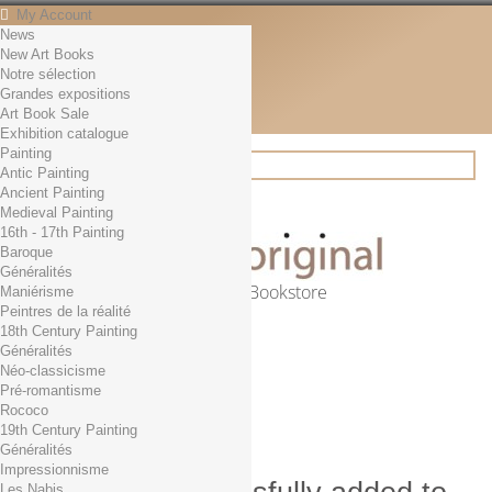
My Account
News
Contact
New Art Books
English
Notre sélection
English
Grandes expositions
Français
Art Book Sale
News
Exhibition catalogue
Painting
Antic Painting
Ancient Painting
Search
Medieval Painting
16th - 17th Painting
Baroque
Généralités
Online Art Bookstore
Maniérisme
Peintres de la réalité
Cart
(empty)
18th Century Painting
No products
Généralités
Néo-classicisme
Free shipping!
Shipping
Pré-romantisme
0,00 €
Total
Rococo
Check out
19th Century Painting
Généralités
Impressionnisme
Les Nabis