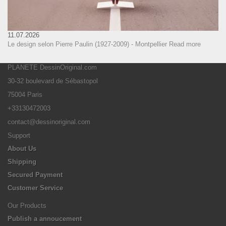
11.07.2026
Le design selon Pierre Paulin (1927-2009) - Montpellier
Read more
PLANETE DessinOriginal.com
30-32 boulevard de Sébastopol
75004 Paris
+33130472003
contact@dessinoriginal.com
Support
About Us
Shipping
Secured Payment
Customer Service
Our Products
Publish a annoucement