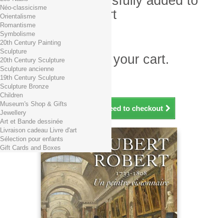
Product successfully added to
Néo-classicisme
your shopping cart
Orientalisme
Romantisme
Quantity
Symbolisme
Total
20th Century Painting
Sculpture
There is 1 item in your cart.
20th Century Sculpture
Sculpture ancienne
Total products (tax incl.)
19th Century Sculpture
Total shipping TTC
Free shipping!
Sculpture Bronze
Total (tax incl.)
Children
Museum's Shop & Gifts
Continue shopping
Proceed to checkout
Jewellery
Art et Bande dessinée
Livraison cadeau Livre d'art
Sélection pour enfants
Gift Cards and Boxes