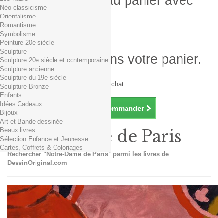
Produit ajouté au panier avec
Néo-classicisme
succès
Orientalisme
Romantisme
Quantité
Symbolisme
Total
Peinture 20e siècle
Sculpture
Il y a 1 produit dans votre panier.
Sculpture 20e siècle et contemporaine
Sculpture ancienne
Total produits TTC
Sculpture du 19e siècle
Frais de port TTC
0,01€ dès 29€ d'achat
Sculpture Bronze
Total TTC
Enfants
Idées Cadeaux
Continuer mes achats
Commander
Bijoux
Art et Bande dessinée
Beaux livres
Notre-Dame de Paris
Sélection Enfance et Jeunesse
Cartes, Coffrets & Coloriages
Rechercher "Notre-Dame de Paris" parmi les livres de
DessinOriginal.com