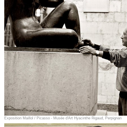
Exposition Maillol / Picasso - Musée d'Art Hyacinthe Rigaud, Perpignan