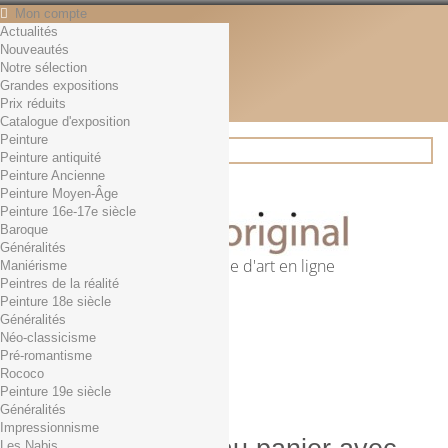
Mon compte
Actualités
Contact
Nouveautés
Français
Notre sélection
English
Grandes expositions
Français
Prix réduits
Actualités
Catalogue d'exposition
Peinture
Peinture antiquité
Peinture Ancienne
Rechercher
Peinture Moyen-Âge
Peinture 16e-17e siècle
Baroque
Généralités
Première librairie d'art en ligne
Maniérisme
Peintres de la réalité
Panier
(vide)
Peinture 18e siècle
Aucun produit
Généralités
Néo-classicisme
0,01€ dès 29€ d'achat
Livraison
Pré-romantisme
0,00 €
Total
Rococo
Commander
Peinture 19e siècle
Généralités
Impressionnisme
Les Nabis