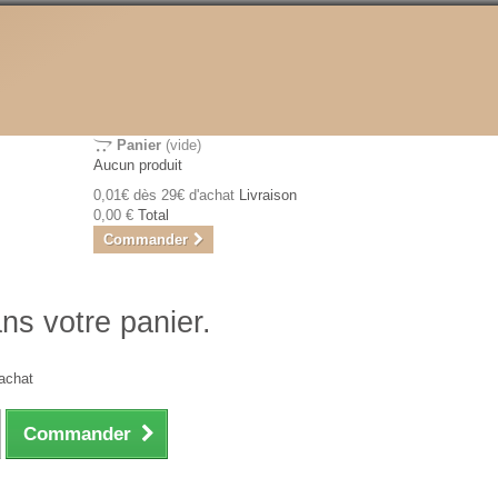
Panier
(vide)
Aucun produit
0,01€ dès 29€ d'achat
Livraison
0,00 €
Total
Commander
ans votre panier.
achat
Commander