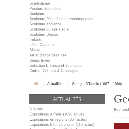
Symbolisme
Peinture 20e siècle
Sculpture
Sculpture 20e siècle et contemporaine
Sculpture ancienne
Sculpture du 19e siècle
Sculpture Bronze
Enfants
Idées Cadeaux
Bijoux
Art et Bande dessinée
Beaux livres
Sélection Enfance et Jeunesse
Cartes, Coffrets & Coloriages
Actualités
Georgia O’Keeffe (1887 – 1986)
Geo
ACTUALITÉS
A la une
Recherch
Expositions à Paris (1096 actus)
Expositions en régions (864 actus)
Expositions Internationales (110 actus)