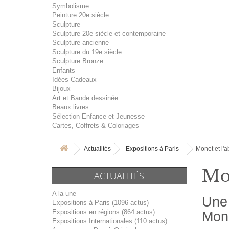
Symbolisme
Peinture 20e siècle
Sculpture
Sculpture 20e siècle et contemporaine
Sculpture ancienne
Sculpture du 19e siècle
Sculpture Bronze
Enfants
Idées Cadeaux
Bijoux
Art et Bande dessinée
Beaux livres
Sélection Enfance et Jeunesse
Cartes, Coffrets & Coloriages
Actualités
Expositions à Paris
Monet et l'a
Mon
ACTUALITÉS
A la une
Une 
Expositions à Paris (1096 actus)
Expositions en régions (864 actus)
Mone
Expositions Internationales (110 actus)