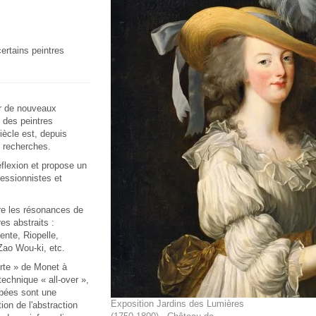
certains peintres
er de nouveaux
 des peintres
iècle est, depuis
 recherches.
éflexion et propose un
essionnistes et
re les résonances de
es abstraits :
ente, Riopelle,
 Zao Wou-ki, etc.
rte » de Monet à
technique « all-over »,
pées sont une
Exposition Jardins des Lumières
ion de l'abstraction