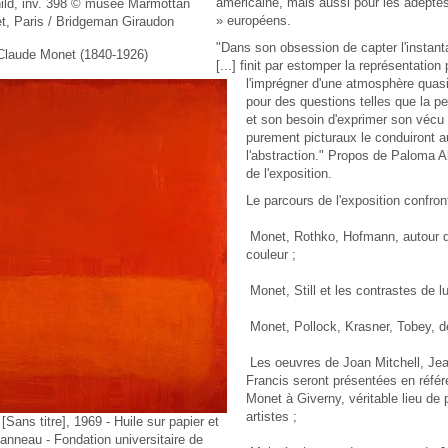
américaine, mais aussi pour les adepte
ild, inv. 398 © musée Marmottan
» européens.
t, Paris / Bridgeman Giraudon
"Dans son obsession de capter l'instan
Claude Monet (1840-1926)
[...] finit par estomper la représentation 
l'imprégner d'une atmosphère quasi 
pour des questions telles que la pe
et son besoin d'exprimer son véc
purement picturaux le conduiront a
l'abstraction." Propos de Paloma 
de l'exposition.
Le parcours de l'exposition confro
Monet, Rothko, Hofmann, autour d
couleur ;
Monet, Still et les contrastes de l
Monet, Pollock, Krasner, Tobey, de
Les oeuvres de Joan Mitchell, Je
Francis seront présentées en référ
Monet à Giverny, véritable lieu de 
artistes ;
 [Sans titre], 1969 - Huile sur papier et
anneau - Fondation universitaire de