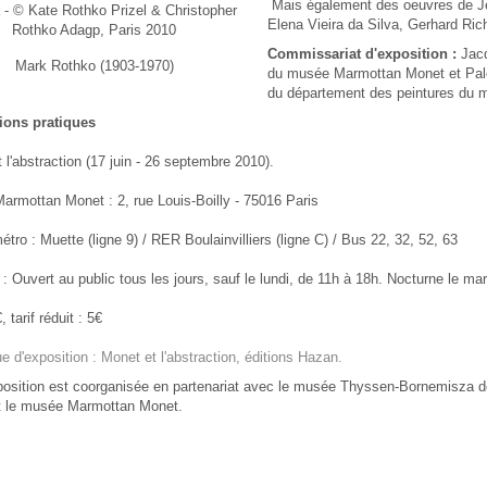
Mais également des oeuvres de J
 - © Kate Rothko Prizel & Christopher
Elena Vieira da Silva, Gerhard Rich
Rothko Adagp, Paris 2010
Commissariat d'exposition :
Jacq
Mark Rothko (1903-1970)
du musée Marmottan Monet et Palo
du département des peintures du
ions pratiques
l'abstraction (17 juin - 26 septembre 2010).
rmottan Monet : 2, rue Louis-Boilly - 75016 Paris
ro : Muette (ligne 9) / RER Boulainvilliers (ligne C) / Bus 22, 32, 52, 63
: Ouvert au public tous les jours, sauf le lundi, de 11h à 18h. Nocturne le mar
, tarif réduit : 5€
e d'exposition : Monet et l'abstraction, éditions Hazan.
position est coorganisée en partenariat avec le musée Thyssen-Bornemisza de
t le musée Marmottan Monet.