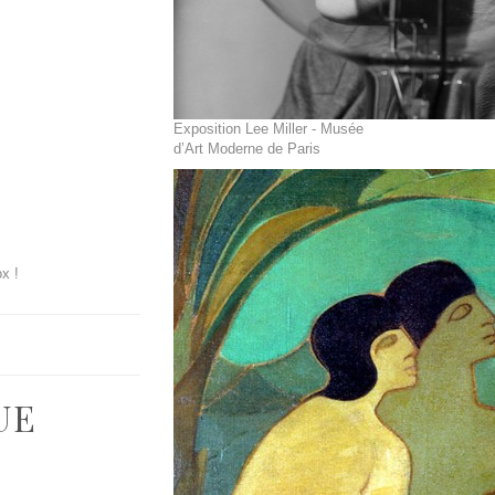
Exposition Lee Miller - Musée
d’Art Moderne de Paris
x !
UE