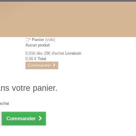
Panier
(vide)
Aucun produit
0,01€ dès 29€ d'achat
Livraison
0,00 €
Total
Commander
ans votre panier.
achat
Commander