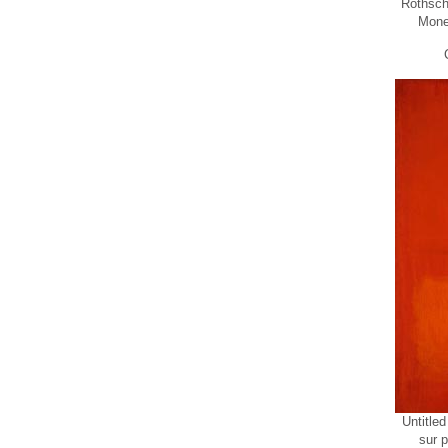
Rothsch
Mone
Untitled
sur p