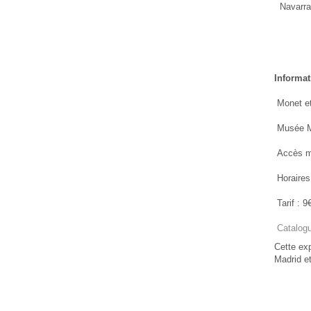
Navarra
Informat
Monet et 
Musée Ma
Accès mét
Horaires 
Tarif : 9€
Catalogu
Cette ex
Madrid e