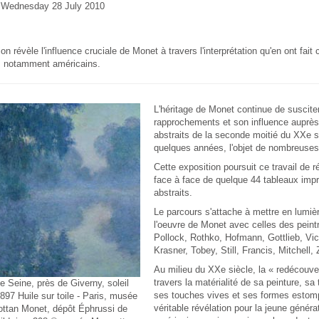
e Wednesday 28 July 2010
ion révèle l'influence cruciale de Monet à travers l'interprétation qu'en ont fait 
s, notamment américains.
L'héritage de Monet continue de suscit
rapprochements et son influence auprès
abstraits de la seconde moitié du XXe s
quelques années, l'objet de nombreuses
Cette exposition poursuit ce travail de r
face à face de quelque 44 tableaux impr
abstraits.
Le parcours s'attache à mettre en lumiè
l'oeuvre de Monet avec celles des peintr
Pollock, Rothko, Hofmann, Gottlieb, Vic
Krasner, Tobey, Still, Francis, Mitchell,
Au milieu du XXe siècle, la « redécouve
travers la matérialité de sa peinture, sa 
e Seine, près de Giverny, soleil
ses touches vives et ses formes estom
1897 Huile sur toile - Paris, musée
véritable révélation pour la jeune générat
ttan Monet, dépôt Éphrussi de