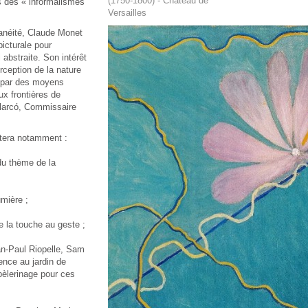
(1750-1800) - Château de
s des « informalismes
Versailles
tanéité, Claude Monet
picturale pour
abstraite. Son intérêt
rception de la nature
u par des moyens
ux frontières de
Alarcó, Commissaire
ntera notamment :
u thème de la
umière ;
 la touche au geste ;
an-Paul Riopelle, Sam
ence au jardin de
pèlerinage pour ces