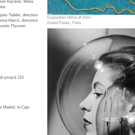
ean Bazaine, Maria
ter.
ues Taddei, directeur
Exposition Hilma af Klint -
ma Alarcó, directrice
Grand Palais, Paris
 musée Thyssen.
di jusqu'à 21h
 Madrid, la Caja