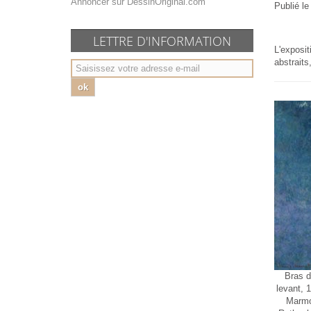
Annoncer sur DessinOriginal.com
Publié l
LETTRE D'INFORMATION
L'exposit
abstrait
ok
Bras d
levant, 
Marmo