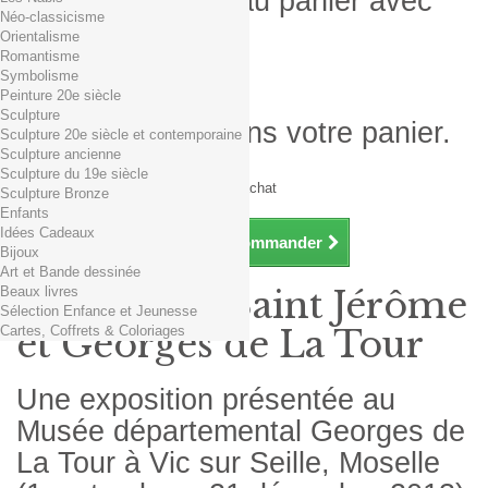
Produit ajouté au panier avec
Néo-classicisme
succès
Orientalisme
Romantisme
Quantité
Symbolisme
Total
Peinture 20e siècle
Sculpture
Il y a 1 produit dans votre panier.
Sculpture 20e siècle et contemporaine
Sculpture ancienne
Total produits TTC
Sculpture du 19e siècle
Frais de port TTC
0,01€ dès 29€ d'achat
Sculpture Bronze
Total TTC
Enfants
Idées Cadeaux
Continuer mes achats
Commander
Bijoux
Art et Bande dessinée
Beaux livres
Exposition Saint Jérôme
Sélection Enfance et Jeunesse
Cartes, Coffrets & Coloriages
et Georges de La Tour
Une exposition présentée au
Musée départemental Georges de
La Tour à Vic sur Seille, Moselle