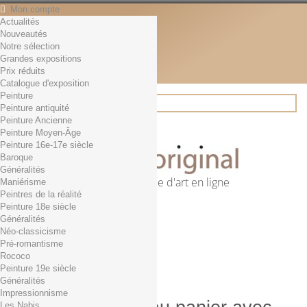
Mon compte
Actualités
Contact
Nouveautés
Français
Notre sélection
English
Grandes expositions
Français
Prix réduits
Actualités
Catalogue d'exposition
Peinture
Peinture antiquité
Peinture Ancienne
Rechercher
Peinture Moyen-Âge
Peinture 16e-17e siècle
Baroque
Généralités
Première librairie d'art en ligne
Maniérisme
Peintres de la réalité
Panier
(vide)
Peinture 18e siècle
Aucun produit
Généralités
Néo-classicisme
0,01€ dès 29€ d'achat
Livraison
Pré-romantisme
0,00 €
Total
Rococo
Commander
Peinture 19e siècle
Généralités
Impressionnisme
Les Nabis