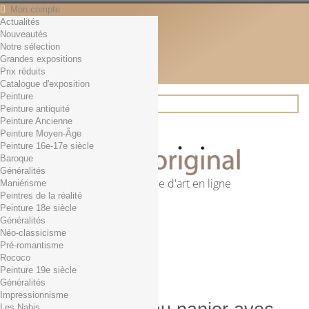
Mon compte
Actualités
Contact
Nouveautés
Français
Notre sélection
English
Grandes expositions
Français
Prix réduits
Actualités
Catalogue d'exposition
Peinture
Peinture antiquité
Peinture Ancienne
Rechercher
Peinture Moyen-Âge
Peinture 16e-17e siècle
Baroque
Généralités
Première librairie d'art en ligne
Maniérisme
Peintres de la réalité
Panier
(vide)
Peinture 18e siècle
Aucun produit
Généralités
Néo-classicisme
0,01€ dès 29€ d'achat
Livraison
Pré-romantisme
0,00 €
Total
Rococo
Commander
Peinture 19e siècle
Généralités
Impressionnisme
Les Nabis