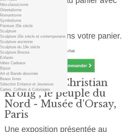
Produit ajouté au panier avec
Néo-classicisme
succès
Orientalisme
Romantisme
Quantité
Symbolisme
Total
Peinture 20e siècle
Sculpture
Il y a 1 produit dans votre panier.
Sculpture 20e siècle et contemporaine
Sculpture ancienne
Total produits TTC
Sculpture du 19e siècle
Frais de port TTC
0,01€ dès 29€ d'achat
Sculpture Bronze
Total TTC
Enfants
Idées Cadeaux
Continuer mes achats
Commander
Bijoux
Art et Bande dessinée
Beaux livres
Exposition Christian
Sélection Enfance et Jeunesse
Cartes, Coffrets & Coloriages
Krohg , le peuple du
Nord - Musée d'Orsay,
Paris
Une exposition présentée au