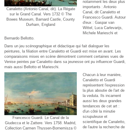
notamment les deux plus
importants : Antonio
Canaletto (Antonio Canal, dit). La Régate
Canal, dit Canaletto et
sur le Grand Canal. Vers 1732 © The
Francesco Guardi. Autour
Bowes Museum, Barnard Castle, County
d'eux : Gaspar van
Durham, England
Wittel, Luca Carlevarijs,
Michele Marieschi et
Bernardo Bellotto.
Dans un jeu scénographique et didactique qui fait dialoguer les
peintures, la filiation entre Canaletto et Guardi est mise en avant. Les
comparaisons mises en scène démontrent comment certaines vues de
Venise peintes par Canaletto dans sa jeunesse ont pu influencer Guardi,
mais aussi Bellotto et Marieschi.
Chacun à leur manière,
Canaletto et Guardi
représentent l'expression
la plus aboutie de l'art de
la
veduta
. Ils incarnent
aussi les deux grandes
tendances de cet art :
d'un côté la minutie
scrupuleuse et
Francesco Guardi. Le Canal de la
scientifique de Canaletto,
Giudecca et le Zattere. Vers 1758. Madrid,
de l'autre la recherche de
Collection Carmen Thyssen-Bornemisza ©