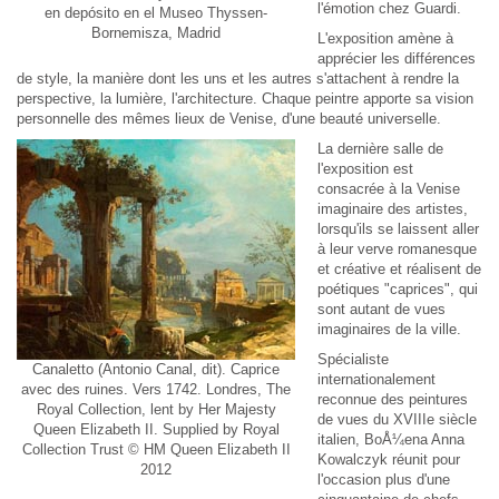
l'émotion chez Guardi.
en depósito en el Museo Thyssen-
Bornemisza, Madrid
L'exposition amène à
apprécier les différences
de style, la manière dont les uns et les autres s'attachent à rendre la
perspective, la lumière, l'architecture. Chaque peintre apporte sa vision
personnelle des mêmes lieux de Venise, d'une beauté universelle.
La dernière salle de
l'exposition est
consacrée à la Venise
imaginaire des artistes,
lorsqu'ils se laissent aller
à leur verve romanesque
et créative et réalisent de
poétiques "caprices", qui
sont autant de vues
imaginaires de la ville.
Spécialiste
Canaletto (Antonio Canal, dit). Caprice
internationalement
avec des ruines. Vers 1742. Londres, The
reconnue des peintures
Royal Collection, lent by Her Majesty
de vues du XVIIIe siècle
Queen Elizabeth II. Supplied by Royal
italien, BoÅ¼ena Anna
Collection Trust © HM Queen Elizabeth II
Kowalczyk réunit pour
2012
l'occasion plus d'une