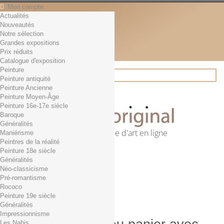
Mon compte
Actualités
Contact
Nouveautés
Français
Notre sélection
English
Grandes expositions
Français
Prix réduits
Actualités
Catalogue d'exposition
Peinture
Peinture antiquité
Peinture Ancienne
Rechercher
Peinture Moyen-Âge
Peinture 16e-17e siècle
Baroque
Généralités
Première librairie d'art en ligne
Maniérisme
Peintres de la réalité
Panier
(vide)
Peinture 18e siècle
Aucun produit
Généralités
Néo-classicisme
0,01€ dès 29€ d'achat
Livraison
Pré-romantisme
0,00 €
Total
Rococo
Commander
Peinture 19e siècle
Généralités
Impressionnisme
Les Nabis