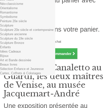
Produit ajouté au panier avec
Néo-classicisme
succès
Orientalisme
Romantisme
Quantité
Symbolisme
Total
Peinture 20e siècle
Sculpture
Il y a 1 produit dans votre panier.
Sculpture 20e siècle et contemporaine
Sculpture ancienne
Total produits TTC
Sculpture du 19e siècle
Frais de port TTC
0,01€ dès 29€ d'achat
Sculpture Bronze
Total TTC
Enfants
Idées Cadeaux
Continuer mes achats
Commander
Bijoux
Art et Bande dessinée
Beaux livres
Exposition Canaletto au
Sélection Enfance et Jeunesse
Cartes, Coffrets & Coloriages
Guardi, les deux maîtres
de Venise, au musée
Jacquemart-André
Une exposition présentée au