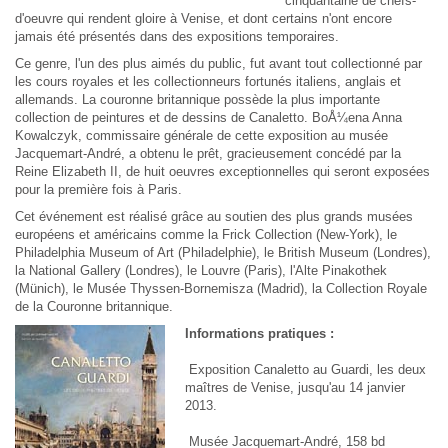
cinquantaine de chefs-
d'oeuvre qui rendent gloire à Venise, et dont certains n'ont encore
jamais été présentés dans des expositions temporaires.
Ce genre, l'un des plus aimés du public, fut avant tout collectionné par
les cours royales et les collectionneurs fortunés italiens, anglais et
allemands. La couronne britannique possède la plus importante
collection de peintures et de dessins de Canaletto. BoÅ¼ena Anna
Kowalczyk, commissaire générale de cette exposition au musée
Jacquemart-André, a obtenu le prêt, gracieusement concédé par la
Reine Elizabeth II, de huit oeuvres exceptionnelles qui seront exposées
pour la première fois à Paris.
Cet événement est réalisé grâce au soutien des plus grands musées
européens et américains comme la Frick Collection (New-York), le
Philadelphia Museum of Art (Philadelphie), le British Museum (Londres),
la National Gallery (Londres), le Louvre (Paris), l'Alte Pinakothek
(Münich), le Musée Thyssen-Bornemisza (Madrid), la Collection Royale
de la Couronne britannique.
Informations pratiques :
Exposition Canaletto au Guardi, les deux
maîtres de Venise, jusqu'au 14 janvier
2013.
Musée Jacquemart-André, 158 bd