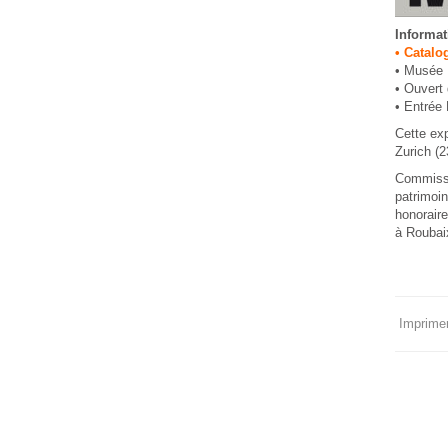
Informat
• Catalo
• Musée 
• Ouvert 
• Entrée P
Cette exp
Zurich (2
Commissar
patrimoin
honoraire
à Roubai
Imprimer 