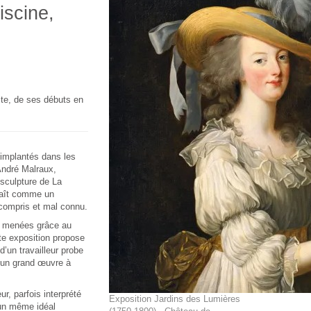
iscine,
iste, de ses débuts en
 implantés dans les
André Malraux,
 sculpture de La
araît comme un
 compris et mal connu.
s menées grâce au
te exposition propose
d’un travailleur probe
it un grand œuvre à
r, parfois interprété
Exposition Jardins des Lumières
’un même idéal