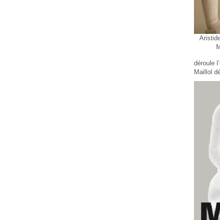
Aristid
M
déroule l
Maillol d