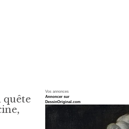
Vos annonces
a quête
Annoncer sur
DessinOriginal.com
ine,