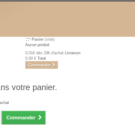
Panier
(vide)
Aucun produit
0,01€ dès 29€ d'achat
Livraison
0,00 €
Total
Commander
ans votre panier.
achat
Commander