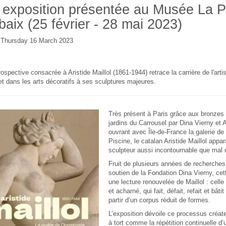
exposition présentée au Musée La P
aix (25 février - 28 mai 2023)
e Thursday 16 March 2023
rospective consacrée à Aristide Maillol (1861-1944) retrace la carrière de l'art
et dans les arts décoratifs à ses sculptures majeures.
Très présent à Paris grâce aux bronzes
jardins du Carrousel par Dina Vierny et 
ouvrant avec Île-de-France la galerie de
Piscine, le catalan Aristide Maillol app
sculpteur aussi incontournable que mal
Fruit de plusieurs années de recherche
soutien de la Fondation Dina Vierny, cet
une lecture renouvelée de Maillol : celle 
et acharné, qui fait, défait, refait et bât
partir d’un corpus réduit de formes.
L’exposition dévoile ce processus créateu
à tort comme la répétition continuelle d