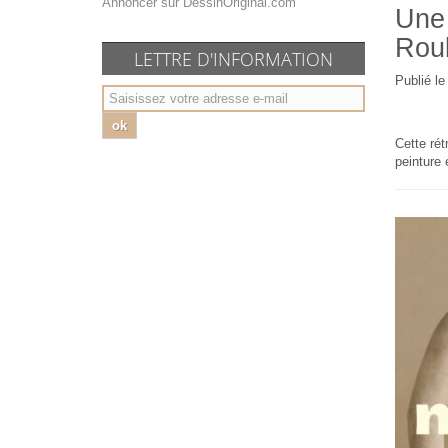
Annoncer sur DessinOriginal.com
Une 
Roub
LETTRE D'INFORMATION
Publié l
ok
Cette rét
peinture 