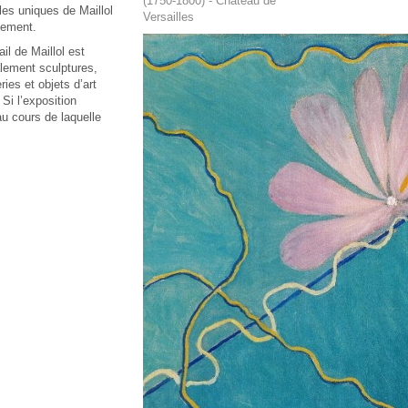
(1750-1800) - Château de
les uniques de Maillol
Versailles
lement.
il de Maillol est
alement sculptures,
ies et objets d’art
 Si l’exposition
au cours de laquelle