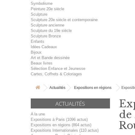
Symbolisme
Peinture 20e siècle
Sculpture
Sculpture 20e siècle et contemporaine
Sculpture ancienne
Sculpture du 19e siècle
Sculpture Bronze
Enfants
Idées Cadeaux
Bijoux
Art et Bande dessinée
Beaux livres
Sélection Enfance et Jeunesse
Cartes, Coffrets & Coloriages
Actualités
Expositions en régions
Expositi
Exp
ACTUALITÉS
de 
A la une
Expositions à Paris (1096 actus)
Ro
Expositions en régions (864 actus)
Expositions Internationales (110 actus)