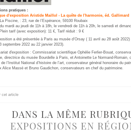
ions pratiques :
gue d'exposition Aristide Maillol - La quête de l'harmonie, éd. Gallimard
La Piscine, : 23, rue de l’Espérance, 59100 Roubaix
du mardi au jeudi de 11h à 18h, le vendredi de 11h à 20h, le samedi et diman
lein tarif (avec exposition): 11 €, Tarif réduit : 9 €
osition a été présentée à Paris au musée d’Orsay ( 11 avril au 28 août 2022
3 septembre 2022 au 22 janvier 2023).
iat d'exposition : Commissariat scientifique Ophélie Ferlier-Bouat, conserva
e, directrice du musée Bourdelle à Paris, et Antoinette Le Normand-Romain, d
 de l’Institut National d’histoire de l’art, conservateur général honoraire du p
x Alice Massé et Bruno Gaudichon, conservateurs en chef du patrimoine.
cet article
DANS LA MÊME RUBRIQ
EXPOSITIONS EN RÉGIO