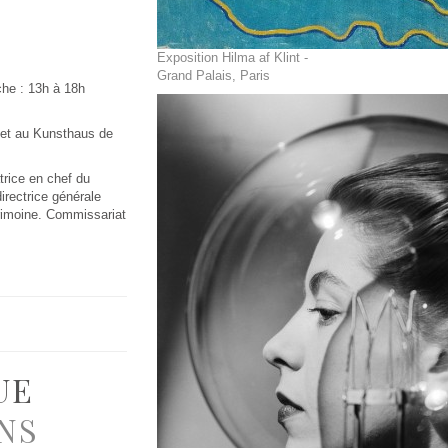
Exposition Hilma af Klint -
Grand Palais, Paris
che : 13h à 18h
) et au Kunsthaus de
trice en chef du
irectrice générale
atrimoine. Commissariat
UE
NS