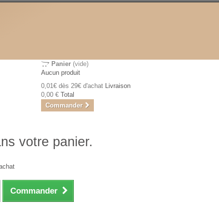
Panier
(vide)
Aucun produit
0,01€ dès 29€ d'achat
Livraison
0,00 €
Total
Commander
ans votre panier.
achat
Commander