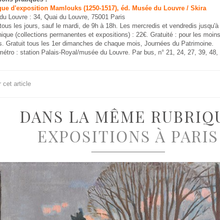
gue d'exposition Mamlouks (1250-1517), éd. Musée du Louvre / Skira
du Louvre : 34, Quai du Louvre, 75001 Paris
tous les jours, sauf le mardi, de 9h à 18h. Les mercredis et vendredis jusqu'à
unique (collections permanentes et expositions) : 22€. Gratuité : pour les moin
. Gratuit tous les 1er dimanches de chaque mois, Journées du Patrimoine.
étro : station Palais-Royal/musée du Louvre. Par bus, n° 21, 24, 27, 39, 48, 
cet article
DANS LA MÊME RUBRIQ
EXPOSITIONS À PARIS