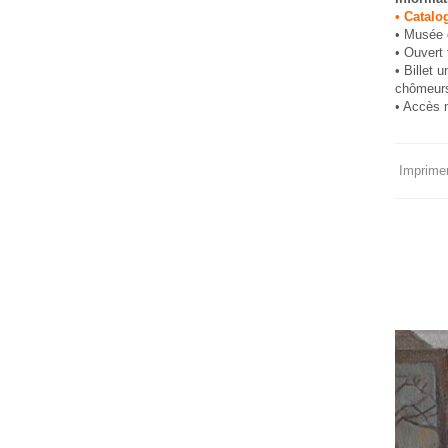
• Catalo
• Musée 
• Ouvert 
• Billet 
chômeurs
• Accès m
Imprimer 