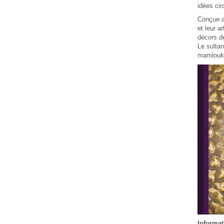
idées cir
Conçue au
et leur a
décors de
Le sultan
mamlouke 
Informat