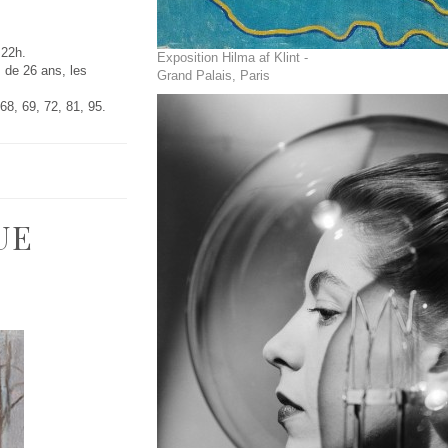
 22h.
Exposition Hilma af Klint -
s de 26 ans, les
Grand Palais, Paris
68, 69, 72, 81, 95.
UE