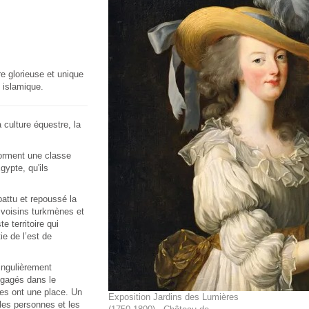
e glorieuse et unique
 islamique.
 culture équestre, la
forment une classe
gypte, qu'ils
attu et repoussé la
voisins turkmènes et
 territoire qui
ie de l’est de
ingulièrement
ngagés dans le
es ont une place. Un
Exposition Jardins des Lumières
 les personnes et les