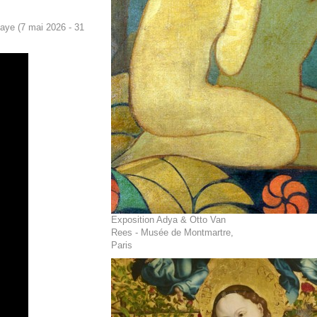
aye (7 mai 2026 - 31
Exposition Adya & Otto Van
Rees - Musée de Montmartre,
Paris