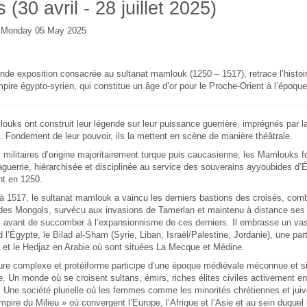
s (30 avril - 28 juillet 2025)
e Monday 05 May 2025
nde exposition consacrée au sultanat mamlouk (1250 – 1517), retrace l’histoir
pire égypto-syrien, qui constitue un âge d’or pour le Proche-Orient à l’époque
uks ont construit leur légende sur leur puissance guerrière, imprégnés par la
. Fondement de leur pouvoir, ils la mettent en scène de manière théâtrale.
militaires d’origine majoritairement turque puis caucasienne, les Mamlouks 
 aguerrie, hiérarchisée et disciplinée au service des souverains ayyoubides d’É
nt en 1250.
 1517, le sultanat mamlouk a vaincu les derniers bastions des croisés, comb
es Mongols, survécu aux invasions de Tamerlan et maintenu à distance ses 
avant de succomber à l’expansionnisme de ces derniers. Il embrasse un vaste
l’Égypte, le Bilad al-Sham (Syrie, Liban, Israël/Palestine, Jordanie), une part
e et le Hedjaz en Arabie où sont situées La Mecque et Médine.
ture complexe et protéiforme participe d’une époque médiévale méconnue et s
 Un monde où se croisent sultans, émirs, riches élites civiles activement e
 Une société plurielle où les femmes comme les minorités chrétiennes et juiv
mpire du Milieu » où convergent l’Europe, l’Afrique et l’Asie et au sein duquel