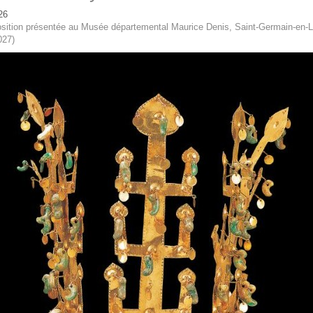
26
sition présentée au Musée départemental Maurice Denis, Saint-Germain-en-L
027)