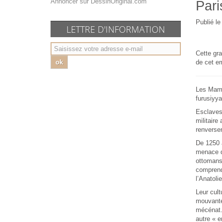
Annoncer sur DessinOriginal.com
Pari
Publié l
LETTRE D'INFORMATION
Cette gra
ok
de cet em
Les Mamlo
furusiyya
Esclaves 
militaire
renverse
De 1250 à
menace d
ottomans 
comprend 
l’Anatoli
Leur cul
mouvante.
mécénat.
autre « e