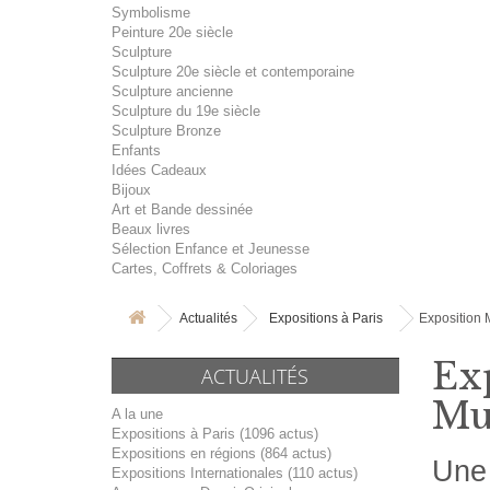
Symbolisme
Peinture 20e siècle
Sculpture
Sculpture 20e siècle et contemporaine
Sculpture ancienne
Sculpture du 19e siècle
Sculpture Bronze
Enfants
Idées Cadeaux
Bijoux
Art et Bande dessinée
Beaux livres
Sélection Enfance et Jeunesse
Cartes, Coffrets & Coloriages
Actualités
Expositions à Paris
Exposition 
Ex
ACTUALITÉS
Mu
A la une
Expositions à Paris (1096 actus)
Expositions en régions (864 actus)
Une 
Expositions Internationales (110 actus)