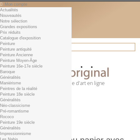
Mon compte
Actualités
Contact
Nouveautés
Français
Notre sélection
English
Grandes expositions
Français
Prix réduits
Actualités
Catalogue d'exposition
Peinture
Peinture antiquité
Peinture Ancienne
Rechercher
Peinture Moyen-Âge
Peinture 16e-17e siècle
Baroque
Généralités
Première librairie d'art en ligne
Maniérisme
Peintres de la réalité
Panier
(vide)
Peinture 18e siècle
Aucun produit
Généralités
Néo-classicisme
0,01€ dès 29€ d'achat
Livraison
Pré-romantisme
0,00 €
Total
Rococo
Commander
Peinture 19e siècle
Généralités
Impressionnisme
Les Nabis