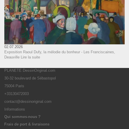
02.07.2026
Exposition Raoul Dufy, la mélodie du bonheur - Les Franciscaines,
Deauville
Lire la suite
PLANETE DessinOriginal.com
30-32 boulevard de Sébastopol
75004 Paris
+33130472003
contact@dessinoriginal.com
Informations
Qui sommes-nous ?
Frais de port & livraisons