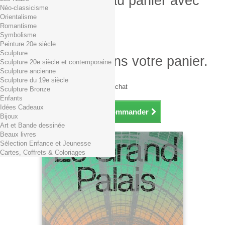
Produit ajouté au panier avec
Néo-classicisme
succès
Orientalisme
Romantisme
Quantité
Symbolisme
Total
Peinture 20e siècle
Sculpture
Il y a 1 produit dans votre panier.
Sculpture 20e siècle et contemporaine
Sculpture ancienne
Total produits TTC
Sculpture du 19e siècle
Frais de port TTC
0,01€ dès 29€ d'achat
Sculpture Bronze
Total TTC
Enfants
Idées Cadeaux
Continuer mes achats
Commander
Bijoux
Art et Bande dessinée
Beaux livres
Sélection Enfance et Jeunesse
Cartes, Coffrets & Coloriages