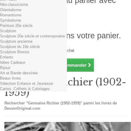
Produit ajouté au panier avec
Néo-classicisme
succès
Orientalisme
Romantisme
Quantité
Symbolisme
Total
Peinture 20e siècle
Sculpture
Il y a 1 produit dans votre panier.
Sculpture 20e siècle et contemporaine
Sculpture ancienne
Total produits TTC
Sculpture du 19e siècle
Frais de port TTC
0,01€ dès 29€ d'achat
Sculpture Bronze
Total TTC
Enfants
Idées Cadeaux
Continuer mes achats
Commander
Bijoux
Art et Bande dessinée
Beaux livres
Germaine Richier (1902-
Sélection Enfance et Jeunesse
Cartes, Coffrets & Coloriages
1959)
Rechercher "Germaine Richier (1902-1959)" parmi les livres de
DessinOriginal.com