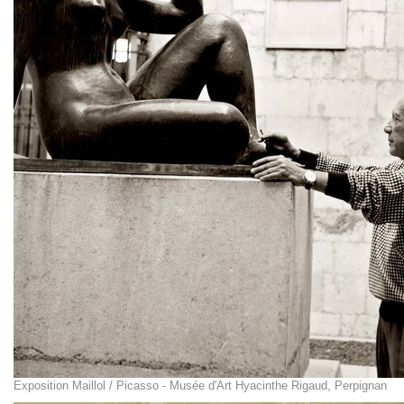
Exposition Maillol / Picasso - Musée d'Art Hyacinthe Rigaud, Perpignan