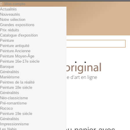
Mon compte
Actualités
Contact
Nouveautés
Français
Notre sélection
English
Grandes expositions
Français
Prix réduits
Actualités
Catalogue d'exposition
Peinture
Peinture antiquité
Peinture Ancienne
Rechercher
Peinture Moyen-Âge
Peinture 16e-17e siècle
Baroque
Généralités
Première librairie d'art en ligne
Maniérisme
Peintres de la réalité
Panier
(vide)
Peinture 18e siècle
Aucun produit
Généralités
Néo-classicisme
0,01€ dès 29€ d'achat
Livraison
Pré-romantisme
0,00 €
Total
Rococo
Commander
Peinture 19e siècle
Généralités
Impressionnisme
Les Nabis