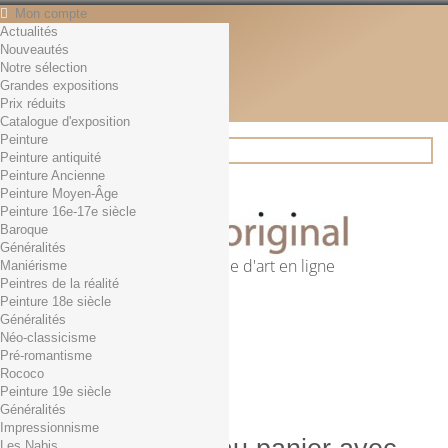
Mon compte
Actualités
Contact
Nouveautés
Français
Notre sélection
English
Grandes expositions
Français
Prix réduits
Actualités
Catalogue d'exposition
Peinture
Peinture antiquité
Peinture Ancienne
Rechercher
Peinture Moyen-Âge
Peinture 16e-17e siècle
Baroque
Généralités
Première librairie d'art en ligne
Maniérisme
Peintres de la réalité
Panier
(vide)
Peinture 18e siècle
Aucun produit
Généralités
Néo-classicisme
0,01€ dès 29€ d'achat
Livraison
Pré-romantisme
0,00 €
Total
Rococo
Commander
Peinture 19e siècle
Généralités
Impressionnisme
Les Nabis