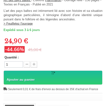
Art des pays baltes
-
Editions
Flammarion
-
Ouvrage relié
-
256
pages -
Textes en
Français
- Publié en 2021
L’art des pays baltes est intimement lié avec son histoire et sa situation
géographique particulières, il témoigne d’abord d’une identité unique
puisant dans le folklore et des légendes ancestrales.
> Feuilletez l'ouvrage
Expédié sous 3 à 6 jours
24,90 €
-44.66%
45,00 €
Quantité :
Ajouter au panier
Seulement 0,01 € de frais d'envoi au dessus de 35€ d'achat en France