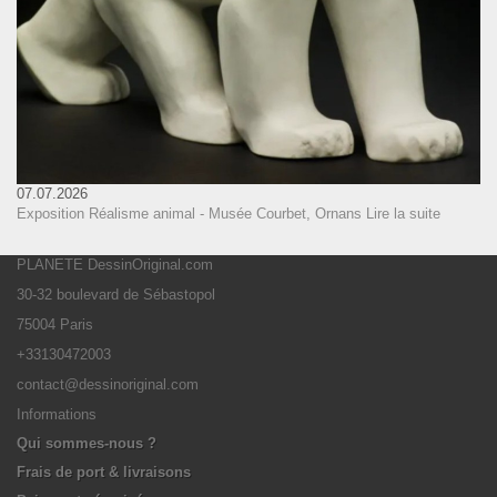
07.07.2026
Exposition Réalisme animal - Musée Courbet, Ornans
Lire la suite
PLANETE DessinOriginal.com
30-32 boulevard de Sébastopol
75004 Paris
+33130472003
contact@dessinoriginal.com
Informations
Qui sommes-nous ?
Frais de port & livraisons