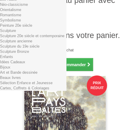
Produit ajouté au panier avec
Néo-classicisme
succès
Orientalisme
Romantisme
Quantité
Symbolisme
Total
Peinture 20e siècle
Sculpture
Il y a 1 produit dans votre panier.
Sculpture 20e siècle et contemporaine
Sculpture ancienne
Total produits TTC
Sculpture du 19e siècle
Frais de port TTC
0,01€ dès 29€ d'achat
Sculpture Bronze
Total TTC
Enfants
Idées Cadeaux
Continuer mes achats
Commander
Bijoux
Art et Bande dessinée
Beaux livres
Sélection Enfance et Jeunesse
PRIX
Cartes, Coffrets & Coloriages
RÉDUIT