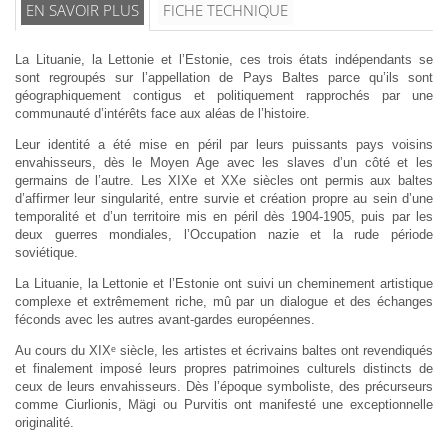
EN SAVOIR PLUS
FICHE TECHNIQUE
La Lituanie, la Lettonie et l’Estonie, ces trois états indépendants se
sont regroupés sur l’appellation de Pays Baltes parce qu’ils sont
géographiquement contigus et politiquement rapprochés par une
communauté d’intérêts face aux aléas de l’histoire.
Leur identité a été mise en péril par leurs puissants pays voisins
envahisseurs, dès le Moyen Age avec les slaves d’un côté et les
germains de l’autre. Les XIXe et XXe siècles ont permis aux baltes
d’affirmer leur singularité, entre survie et création propre au sein d’une
temporalité et d’un territoire mis en péril dès 1904-1905, puis par les
deux guerres mondiales, l’Occupation nazie et la rude période
soviétique.
La Lituanie, la Lettonie et l’Estonie ont suivi un cheminement artistique
complexe et extrêmement riche, mû par un dialogue et des échanges
féconds avec les autres avant-gardes européennes.
Au cours du XIXᵉ siècle, les artistes et écrivains baltes ont revendiqués
et finalement imposé leurs propres patrimoines culturels distincts de
ceux de leurs envahisseurs. Dès l’époque symboliste, des précurseurs
comme Ciurlionis, Mägi ou Purvitis ont manifesté une exceptionnelle
originalité.