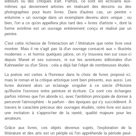
éditeurs ou des critiques d'art. Parfois, ce sont les écrivains eux-
mêmes qui deviennent artistes en réalisant des dessins ou des
photographies pour leurs livres. Dans d'autres cas, un peintre «
enlumine » un ouvrage dans un exemplaire devenu alors unique ; ou
bien, l'on a ce qu'on appellera plus tard des « livres d'artiste », dont la
forme extrême est un ouvrage entièrement conçu et réalisé par un
peintre.
C'est cette richesse de l'interaction art / littérature que notre livre veut
montrer. Mais il ne s'agit pas là d'un ouvrage consacré aux « illustrés
modernes », et hormis quelques jalons, on n'y trouvera rien sur ceux-ci
depuis Manet et ses suiveurs, ni sur les aventures éditoriales d'un
Kahnweiler ou d'un Skira : cela a déjà fait l'objet de nombreuses études.
La poésie est certes à l'honneur dans le choix de livres proposé ici,
mais le roman et la critique artistique sont bien présents, eux aussi. Les
livres donnent alors un éclairage singulier à ce siècle d'Histoire
qu'illustre l'osmose entre peinture et écriture. Ce sont ces échanges
parfois intimes que l'on aborde ici, avec l'ambition principale de donner à
percevoir l'atmosphère - le parfum - des époques qui s'y succédèrent. À
travers le caractère précieux des ouvrages étudiés, notre livre est aussi
une invitation à s'approcher de la rareté, qualité majeure pour les
amateurs.
Grâce aux livres, ces objets devenus sujets, l'exploration de la
littérature et des arts est un périple où l'on appréhende la période peut-