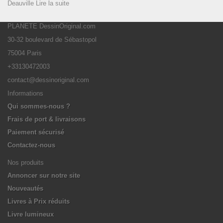
Deauville
Lire la suite
PLANETE DessinOriginal.com
30-32 boulevard de Sébastopol
75004 Paris
+33130472003
contact@dessinoriginal.com
Informations
Qui sommes-nous ?
Frais de port & livraisons
Paiement sécurisé
Contactez-nous
Nos produits
Annoncer sur notre site
Nouveautés
Livres à Prix réduits
Livre lumineux