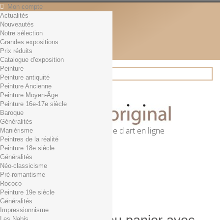
Mon compte
Actualités
Contact
Nouveautés
Français
Notre sélection
English
Grandes expositions
Français
Prix réduits
Actualités
Catalogue d'exposition
Peinture
Peinture antiquité
Peinture Ancienne
Rechercher
Peinture Moyen-Âge
Peinture 16e-17e siècle
Baroque
Généralités
Première librairie d'art en ligne
Maniérisme
Peintres de la réalité
Panier
(vide)
Peinture 18e siècle
Aucun produit
Généralités
Néo-classicisme
0,01€ dès 29€ d'achat
Livraison
Pré-romantisme
0,00 €
Total
Rococo
Commander
Peinture 19e siècle
Généralités
Impressionnisme
Les Nabis